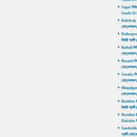
Sagar নির্বা
South 24 
Kakdwip নির
(নাম)ফলাফল
Patharprati
বিজয়ী প্রার
Kultali নির্ব
(নাম)ফলাফল
Basanti নির্
(নাম)ফলাফল
Gosaba নির্ব
(নাম)ফলাফল
Hingalganj ন
(নাম)ফলাফল
Basirhat Ut
বিজয়ী প্রার
Basirhat Da
Dakshin বি
Sandeshkhal
প্রার্থী (ন