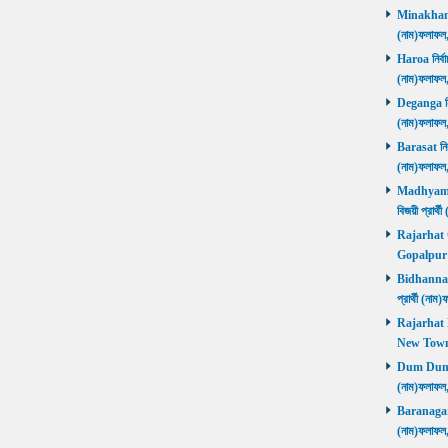
Minakhan নি
(নাম)ফলাফল
Haroa নির্বা
(নাম)ফলাফল
Deganga নির্
(নাম)ফলাফল
Barasat নির্
(নাম)ফলাফল
Madhyamgra
বিজয়ী প্রার
Rajarhat Go
Gopalpur ব
Bidhannagar
প্রার্থী (ন
Rajarhat N
New Town ব
Dum Dum নির
(নাম)ফলাফল
Baranagar নি
(নাম)ফলাফল