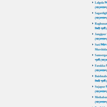
Lalgola নির্
(নাম)ফলাফ
Sagardighi ন
(নাম)ফলাফ
Raghunathg
বিজয়ী প্রার
Jangipur নির
(নাম)ফলাফ
Suti নির্বাচ
Murshida
Samserganj 
প্রার্থী (ন
Farakka নির্
(নাম)ফলাফ
Baishnabna
বিজয়ী প্রার
Sujapur নির্
(নাম)ফলাফল
Mothabari নি
(নাম)ফলাফল