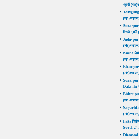
প্রার্থী (ন
Tollygunge ন
(নাম)ফলাফল
Sonarpur U
বিজয়ী প্রার
Jadavpur নির
(নাম)ফলাফল
Kasba নির্বা
(নাম)ফলাফল
Bhangore নির
(নাম)ফলাফল
Sonarpur D
Dakshin বি
Bishnupur ন
(নাম)ফলাফল
Satgachia নি
(নাম)ফলাফল
Falta নির্বা
South 24 
Diamond Ha