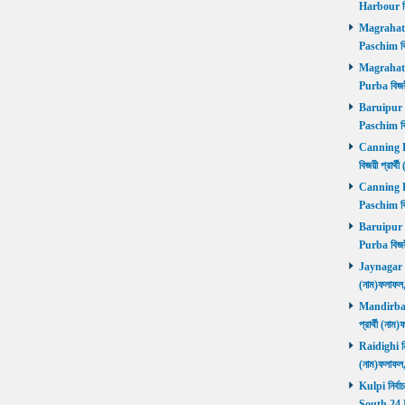
Harbour বি
Magrahat P
Paschim বি
Magrahat P
Purba বিজয়
Baruipur Pa
Paschim বি
Canning Pu
বিজয়ী প্রার
Canning Pa
Paschim বি
Baruipur Pu
Purba বিজয়
Jaynagar নির
(নাম)ফলাফল
Mandirbazar
প্রার্থী (ন
Raidighi নির
(নাম)ফলাফল
Kulpi নির্বা
South 24 