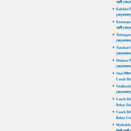
প্রার্থী (ন
Kalchini নির
(নাম)ফলাফল
Kumargram 
প্রার্থী (ন
Tufanganj নি
(নাম)ফলাফ
Natabari নির
(নাম)ফলাফ
Dinhata নির্
(নাম)ফলাফ
Sitai নির্বাচ
Cooch Beh
Sitalkuchi ন
(নাম)ফলাফ
Cooch Beha
Behar Daks
Cooch Behar
Behar Utta
Mathabhang
বিজয়ী প্রার