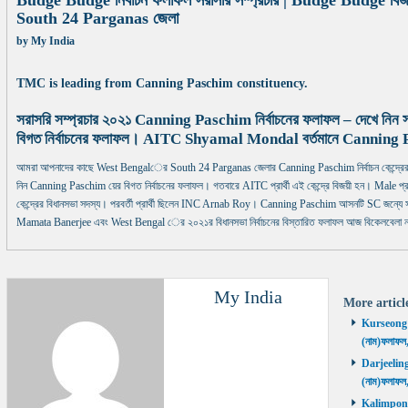
Budge Budge নির্বাচন ফলাফল সরাসরি সম্প্রচার | Budge Budge বিজয়ী 
South 24 Parganas জেলা
by
My India
TMC is leading from Canning Paschim constituency.
সরাসরি সম্প্রচার ২০২১ Canning Paschim নির্বাচনের ফলাফল – দেখে নি
বিগত নির্বাচনের ফলাফল। AITC Shyamal Mondal বর্তমানে Canning Pasch
আমরা আপনাদের কাছে West Bengalের South 24 Parganas জেলার Canning Paschim নির্বাচন কেন্দ্রের
নিন Canning Paschim য়ের বিগত নির্বাচনের ফলাফল। গতবারে AITC প্রার্থী এই কেন্দ্রে বিজয়ী হন। Male প্
কেন্দ্রের বিধানসভা সদস্য। পরবর্তী প্রার্থী ছিলেন INC Arnab Roy। Canning Paschim আসনটি SC জন্যে সংর
Mamata Banerjee এবং West Bengal ের ২০২১র বিধানসভা নির্বাচনের বিস্তারিত ফলাফল আজ বিকেলবেলা নবী
My India
More artic
Kurseong নির
(নাম)ফলাফল
Darjeeling ন
(নাম)ফলাফল
Kalimpong ন