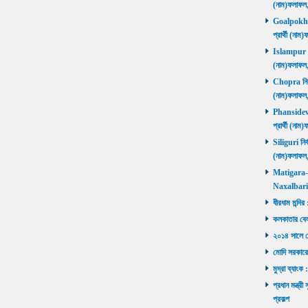
(নাম)ফলাফল
Goalpokhar 
প্রার্থী (ন
Islampur নির
(নাম)ফলাফল
Chopra নির্ব
(নাম)ফলাফল
Phansidewa 
প্রার্থী (ন
Siliguri নির্
(নাম)ফলাফল
Matigara-Na
Naxalbari ব
ধীরধাম মন্দির
কলকাতার বেলু
২০১৪ সালে মোদ
মোদি সরকারে
মুদ্রা ব্যাংক
প্রধান মন্ত্র
প্রকল্প