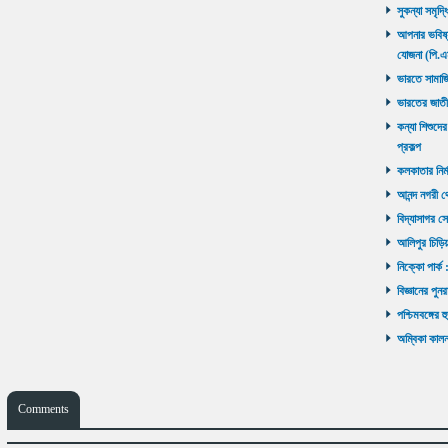
সুকন্যা সমৃদ্
আপনার ভবিষ্যৎ
যোজনা (পি.এ
ভারতে সামাজ
ভারতের জাতী
কন্যা শিশুদের
প্রকল্প
কলকাতার নির্ম
আনন্দ নগরী থ
বিদ্যাসাগর সে
আলিপুর চিড়িয়
নিক্কো পার্ক 
বিজ্ঞানের পুনর
পশ্চিমবঙ্গের 
অম্বিকা কালনা
Comments