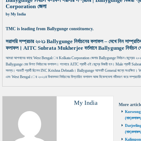
Ballygunge নির্বাচন ফলাফল সরাসরি সম্প্রচার | Ballygunge বিজয়ী প্র
Corporation জেলা
by
My India
TMC is leading from Ballygunge constituency.
সরাসরি সম্প্রচার ২০২১ Ballygunge নির্বাচনের ফলাফল – দেখে নিন সাম্প্রত
ফলাফল। AITC Subrata Mukherjee বর্তমানে Ballygunge নির্বাচন কেন্দ
আমরা আপনাদের কাছে West Bengalের Kolkata Corporation জেলার Ballygunge নির্বাচন কেন্দ্রের ২০২১
Ballygunge য়ের বিগত নির্বাচনের ফলাফল। গতবারে AITC প্রার্থী এই কেন্দ্রে বিজয়ী হন। Male প্রার্থী Subrat
সদস্য। পরবর্তী প্রার্থী ছিলেন INC Krishna Debnath। Ballygunge আসনটি General জন্যে সংরক্ষিত। We
এবং West Bengal ের ২০২১র বিধানসভা নির্বাচনের বিস্তারিত ফলাফল আজ বিকেলবেলা নবীকরণ করে সম্প্রচারি
My India
More artic
Kurseong নির
(নাম)ফলাফল
Darjeeling ন
(নাম)ফলাফল
Kalimpong ন