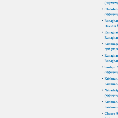
(নাম)ফলাফল
Chakdaha নি
(নাম)ফলাফল
Ranaghat D
Dakshin বিজ
Ranaghat Ut
Ranaghat U
Krishnaganj
প্রার্থী (না
Ranaghat Ut
Ranaghat U
Santipur নির
(নাম)ফলাফল
Krishnanaga
Krishnanag
Nabadwip নি
(নাম)ফলাফল
Krishnanaga
Krishnanag
Chapra নির্ব