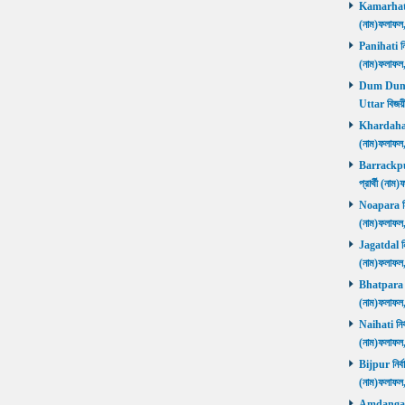
Kamarhati ন
(নাম)ফলাফল
Panihati নির
(নাম)ফলাফল
Dum Dum Ut
Uttar বিজয়ী
Khardaha নি
(নাম)ফলাফল
Barrackpur 
প্রার্থী (ন
Noapara নির্
(নাম)ফলাফল
Jagatdal নির
(নাম)ফলাফল
Bhatpara নির
(নাম)ফলাফল
Naihati নির্
(নাম)ফলাফল
Bijpur নির্ব
(নাম)ফলাফল
Amdanga নির