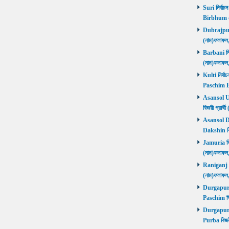
Suri নির্বাচ
Birbhum 
Dubrajpur ন
(নাম)ফলাফ
Barbani নির্
(নাম)ফলাফ
Kulti নির্বা
Paschim 
Asansol Utt
বিজয়ী প্রা
Asansol Dak
Dakshin বি
Jamuria নির্
(নাম)ফলাফ
Raniganj নির
(নাম)ফলাফ
Durgapur P
Paschim বি
Durgapur P
Purba বিজয়