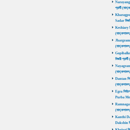
Narayangar
প্রার্থী (
Kharagpur 
Sadar বিজয়
Keshiary নির
(নাম)ফলাফ
Jhargram নির
(নাম)ফলাফল
Gopiballavp
বিজয়ী প্রার
Nayagram নি
(নাম)ফলাফল
Dantan নির্ব
(নাম)ফলাফ
Egra নির্বাচ
Purba Med
Ramnagar নি
(নাম)ফলাফ
Kanthi Daks
Dakshin বি
Khejuri নির্