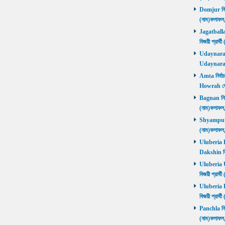
Domjur নির্ব
(নাম)ফলাফ
Jagatballav
বিজয়ী প্রার
Udaynarayan
Udaynaraya
Amta নির্বাচ
Howrah জ
Bagnan নির্ব
(নাম)ফলাফ
Shyampur নি
(নাম)ফলাফ
Uluberia Da
Dakshin বিজ
Uluberia Ut
বিজয়ী প্রার
Uluberia Pu
বিজয়ী প্রার
Panchla নির্
(নাম)ফলাফ