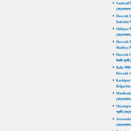
Sankrail নির
(নাম)ফলাফ
Howrah Dak
Dakshin বিজ
Shibpur নির্
(নাম)ফলাফ
Howrah Mad
Madhya বিজ
Howrah Utt
বিজয়ী প্রার
Bally নির্বা
Howrah জ
Kashipur-Be
Belgachia ব
Maniktala নি
(নাম)ফলাফল
Shyampukur
প্রার্থী (ন
Jorasanko নি
(নাম)ফলাফল