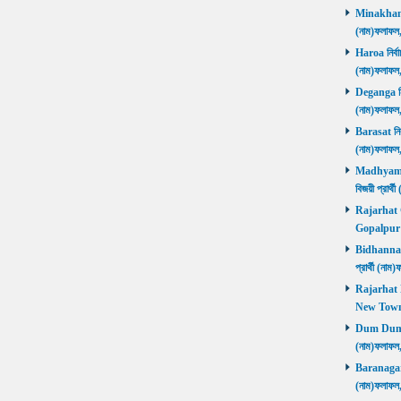
Minakhan নি
(নাম)ফলাফল
Haroa নির্বা
(নাম)ফলাফল
Deganga নির্
(নাম)ফলাফল
Barasat নির্
(নাম)ফলাফল
Madhyamgra
বিজয়ী প্রার
Rajarhat Go
Gopalpur ব
Bidhannagar
প্রার্থী (ন
Rajarhat N
New Town ব
Dum Dum নির
(নাম)ফলাফল
Baranagar নি
(নাম)ফলাফল