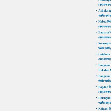
(নাম)ফলাফল
Ashoknagar 
প্রার্থী (ন
Habra নির্বা
(নাম)ফলাফল
Baduria নির্
(নাম)ফলাফল
Swarupnaga
বিজয়ী প্রার
Gaighata নির
(নাম)ফলাফল
Bongaon Da
Dakshin বি
Bongaon Ut
বিজয়ী প্রার
Bagdah নির্ব
(নাম)ফলাফল
Haringhata 
প্রার্থী (না
Kalyani নির্