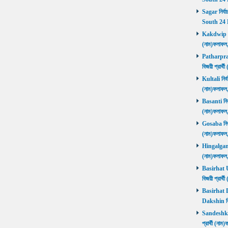
Sagar নির্বা
South 24 
Kakdwip নির
(নাম)ফলাফল
Patharprati
বিজয়ী প্রার
Kultali নির্ব
(নাম)ফলাফল
Basanti নির্
(নাম)ফলাফল
Gosaba নির্ব
(নাম)ফলাফল
Hingalganj ন
(নাম)ফলাফল
Basirhat Ut
বিজয়ী প্রার
Basirhat Da
Dakshin বি
Sandeshkhal
প্রার্থী (ন