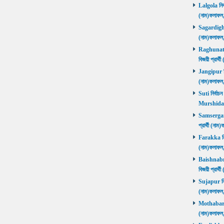
Lalgola নির্
(নাম)ফলাফ
Sagardighi ন
(নাম)ফলাফ
Raghunathg
বিজয়ী প্রার
Jangipur নির
(নাম)ফলাফ
Suti নির্বাচ
Murshida
Samserganj 
প্রার্থী (ন
Farakka নির্
(নাম)ফলাফ
Baishnabna
বিজয়ী প্রার
Sujapur নির্
(নাম)ফলাফল
Mothabari নি
(নাম)ফলাফল