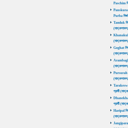
Paschim বি
Panskura P
Purba বিজয়
Tamluk নির্ব
(নাম)ফলাফ
Khanakul নি
(নাম)ফলাফল
Goghat নির্ব
(নাম)ফলাফল
Arambagh নি
(নাম)ফলাফল
Pursurah নির
(নাম)ফলাফল
Tarakeswar 
প্রার্থী (ন
Dhanekhali 
প্রার্থী (ন
Haripal নির্
(নাম)ফলাফল
Jangipara নি