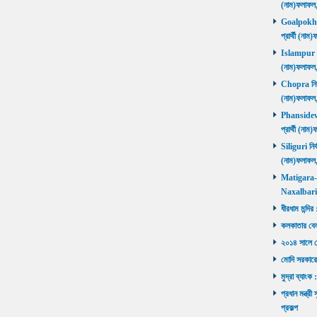
(নাম)ফলাফল
Goalpokhar 
প্রার্থী (ন
Islampur নির
(নাম)ফলাফল
Chopra নির্ব
(নাম)ফলাফল
Phansidewa 
প্রার্থী (ন
Siliguri নির্
(নাম)ফলাফল
Matigara-Na
Naxalbari ব
ধীরধাম মন্দির
কলকাতার বেলু
২০১৪ সালে মোদ
মোদি সরকারে
মুদ্রা ব্যাংক
প্রধান মন্ত্র
প্রকল্প