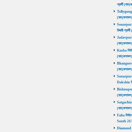
প্রার্থী (ন
Tollygunge ন
(নাম)ফলাফল
Sonarpur U
বিজয়ী প্রার
Jadavpur নির
(নাম)ফলাফল
Kasba নির্বা
(নাম)ফলাফল
Bhangore নির
(নাম)ফলাফল
Sonarpur D
Dakshin বি
Bishnupur ন
(নাম)ফলাফল
Satgachia নি
(নাম)ফলাফল
Falta নির্বা
South 24 
Diamond Ha