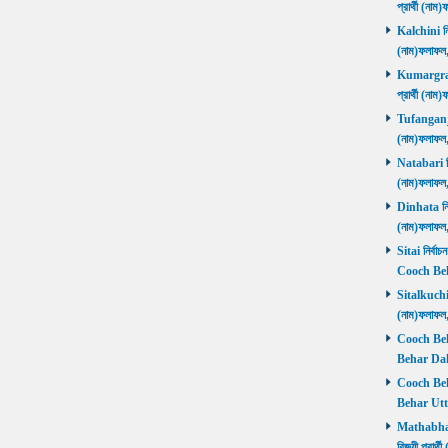
প্রার্থী (ন
Kalchini নির
(নাম)ফলাফল
Kumargram 
প্রার্থী (ন
Tufanganj নি
(নাম)ফলাফ
Natabari নির
(নাম)ফলাফ
Dinhata নির্
(নাম)ফলাফ
Sitai নির্বাচ
Cooch Beh
Sitalkuchi ন
(নাম)ফলাফ
Cooch Beha
Behar Daks
Cooch Behar
Behar Utta
Mathabhang
বিজয়ী প্রার