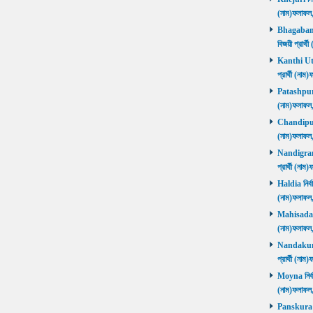
(নাম)ফলাফ
Bhagabanpu
বিজয়ী প্রার
Kanthi Utta
প্রার্থী (ন
Patashpur নি
(নাম)ফলাফ
Chandipur ন
(নাম)ফলাফ
Nandigram ন
প্রার্থী (ন
Haldia নির্ব
(নাম)ফলাফ
Mahisadal নি
(নাম)ফলাফ
Nandakumar
প্রার্থী (ন
Moyna নির্বা
(নাম)ফলাফ
Panskura P