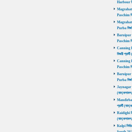
Harbour বি
Magrahat P
Paschim বি
Magrahat P
Purba বিজয়
Baruipur Pa
Paschim বি
Canning Pu
বিজয়ী প্রার
Canning Pa
Paschim বি
Baruipur Pu
Purba বিজয়
Jaynagar নির
(নাম)ফলাফল
Mandirbazar
প্রার্থী (ন
Raidighi নির
(নাম)ফলাফল
Kulpi নির্বা
South 24 