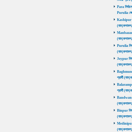
Para নির্বাচ
Purulia জে
Kashipur নির
(নাম)ফলাফল
Manbazar নি
(নাম)ফলাফল
Purulia নির্
(নাম)ফলাফল
Joypur নির্ব
(নাম)ফলাফল
Baghmundi 
প্রার্থী (না
Balarampur 
প্রার্থী (না
Bandwan নির
(নাম)ফলাফল
Binpur নির্ব
(নাম)ফলাফল
Medinipur নি
(নাম)ফলাফ