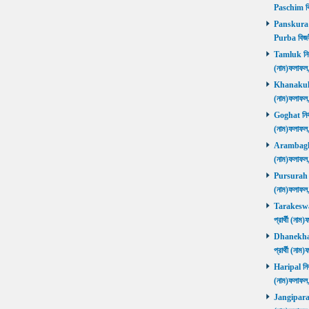
Paschim বি
Panskura P
Purba বিজয়
Tamluk নির্ব
(নাম)ফলাফ
Khanakul নি
(নাম)ফলাফল
Goghat নির্ব
(নাম)ফলাফল
Arambagh নি
(নাম)ফলাফল
Pursurah নির
(নাম)ফলাফল
Tarakeswar 
প্রার্থী (ন
Dhanekhali 
প্রার্থী (ন
Haripal নির্
(নাম)ফলাফল
Jangipara নি