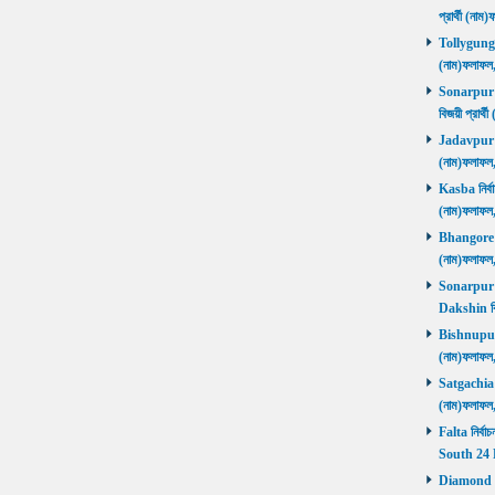
প্রার্থী (ন
Tollygunge ন
(নাম)ফলাফল
Sonarpur U
বিজয়ী প্রার
Jadavpur নির
(নাম)ফলাফল
Kasba নির্বা
(নাম)ফলাফল
Bhangore নির
(নাম)ফলাফল
Sonarpur D
Dakshin বি
Bishnupur ন
(নাম)ফলাফল
Satgachia নি
(নাম)ফলাফল
Falta নির্বা
South 24 
Diamond Ha