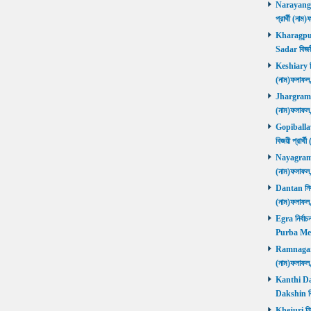
Narayangar
প্রার্থী (
Kharagpur 
Sadar বিজয়
Keshiary নির
(নাম)ফলাফ
Jhargram নির
(নাম)ফলাফল
Gopiballavp
বিজয়ী প্রার
Nayagram নি
(নাম)ফলাফল
Dantan নির্ব
(নাম)ফলাফ
Egra নির্বাচ
Purba Med
Ramnagar নি
(নাম)ফলাফ
Kanthi Daks
Dakshin বি
Khejuri নির্