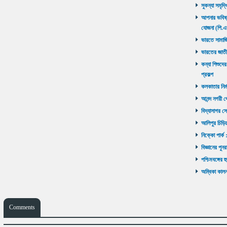
সুকন্যা সমৃদ্
আপনার ভবিষ্যৎ
যোজনা (পি.এ
ভারতে সামাজ
ভারতের জাতী
কন্যা শিশুদের
প্রকল্প
কলকাতার নির্ম
আনন্দ নগরী থ
বিদ্যাসাগর সে
আলিপুর চিড়িয়
নিক্কো পার্ক 
বিজ্ঞানের পুনর
পশ্চিমবঙ্গের 
অম্বিকা কালনা
Comments