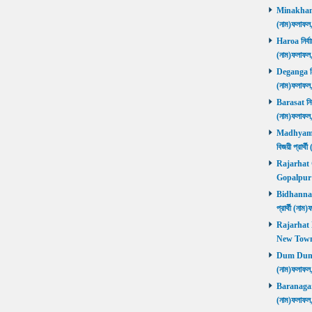
Minakhan নি
(নাম)ফলাফল
Haroa নির্বা
(নাম)ফলাফল
Deganga নির্
(নাম)ফলাফল
Barasat নির্
(নাম)ফলাফল
Madhyamgra
বিজয়ী প্রার
Rajarhat Go
Gopalpur ব
Bidhannagar
প্রার্থী (ন
Rajarhat N
New Town ব
Dum Dum নির
(নাম)ফলাফল
Baranagar নি
(নাম)ফলাফল