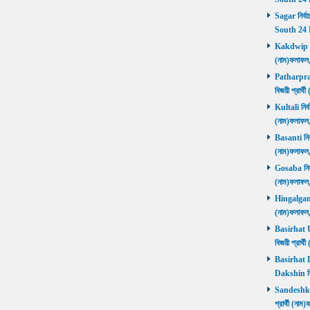
Sagar নির্বা
South 24 
Kakdwip নির
(নাম)ফলাফল
Patharprati
বিজয়ী প্রার
Kultali নির্ব
(নাম)ফলাফল
Basanti নির্
(নাম)ফলাফল
Gosaba নির্ব
(নাম)ফলাফল
Hingalganj ন
(নাম)ফলাফল
Basirhat Ut
বিজয়ী প্রার
Basirhat Da
Dakshin বি
Sandeshkhal
প্রার্থী (ন