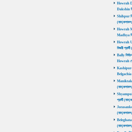
Howrah Dak
Dakshin বিজ
Shibpur নির্
(নাম)ফলাফ
Howrah Mad
Madhya বিজ
Howrah Utt
বিজয়ী প্রার
Bally নির্বা
Howrah জ
Kashipur-Be
Belgachia ব
Maniktala নি
(নাম)ফলাফল
Shyampukur
প্রার্থী (ন
Jorasanko নি
(নাম)ফলাফল
Beleghata নি
(নাম)ফলাফ