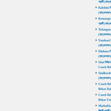
প্রার্থী (ন
Kalchini নির
(নাম)ফলাফল
Kumargram 
প্রার্থী (ন
Tufanganj নি
(নাম)ফলাফ
Natabari নির
(নাম)ফলাফ
Dinhata নির্
(নাম)ফলাফ
Sitai নির্বাচ
Cooch Beh
Sitalkuchi ন
(নাম)ফলাফ
Cooch Beha
Behar Daks
Cooch Behar
Behar Utta
Mathabhang
বিজয়ী প্রার