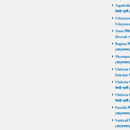
Jagatballav
বিজয়ী প্রার
Udaynarayan
Udaynaraya
Amta নির্বাচ
Howrah জ
Bagnan নির্ব
(নাম)ফলাফ
Shyampur নি
(নাম)ফলাফ
Uluberia Da
Dakshin বিজ
Uluberia Ut
বিজয়ী প্রার
Uluberia Pu
বিজয়ী প্রার
Panchla নির্
(নাম)ফলাফ
Sankrail নির
(নাম)ফলাফ