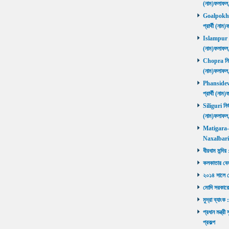
(নাম)ফলাফল
Goalpokhar 
প্রার্থী (ন
Islampur নির
(নাম)ফলাফল
Chopra নির্ব
(নাম)ফলাফল
Phansidewa 
প্রার্থী (ন
Siliguri নির্
(নাম)ফলাফল
Matigara-Na
Naxalbari ব
ধীরধাম মন্দির
কলকাতার বেলু
২০১৪ সালে মোদ
মোদি সরকারে
মুদ্রা ব্যাংক
প্রধান মন্ত্র
প্রকল্প