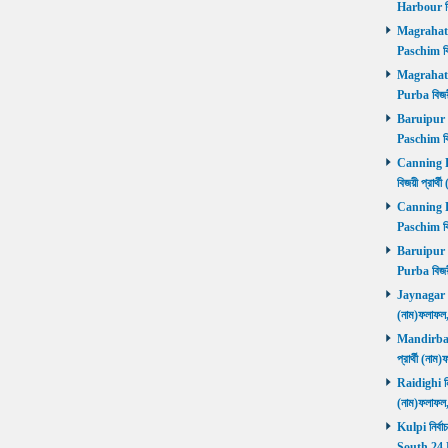
Harbour বি
Magrahat P
Paschim বি
Magrahat P
Purba বিজয়
Baruipur Pa
Paschim বি
Canning Pu
বিজয়ী প্রার
Canning Pa
Paschim বি
Baruipur Pu
Purba বিজয়
Jaynagar নির
(নাম)ফলাফল
Mandirbazar
প্রার্থী (ন
Raidighi নির
(নাম)ফলাফল
Kulpi নির্বা
South 24 