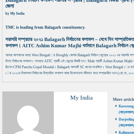
Balagarh নির্বাচন ফলাফল সরাসরি সম্প্রচার | Balagarh বিজয়ী প্রার্থ
জেলা
by
My India
TMC is leading from Balagarh constituency.
সরাসরি সম্প্রচার ২০২১ Balagarh নির্বাচনের ফলাফল – দেখে নিন সাম্প্রতিক
ফলাফল। AITC Ashim Kumar Majhi বর্তমানে Balagarh নির্বাচন কেন্দ্
আমরা আপনাদের কাছে West Bengalের Hooghly জেলার Balagarh নির্বাচন কেন্দ্রের ২০২১ এর সরাসরি সম্
বিগত নির্বাচনের ফলাফল। গতবারে AITC প্রার্থী এই কেন্দ্রে বিজয়ী হন। Male প্রার্থী Ashim Kumar Majhi বর্তমান
ছিলেন CPM Panchu Gopal Mondal। Balagarh আসনটি SC জন্যে সংরক্ষিত। West Bengal ের বর্তমান 
ের ২০২১র বিধানসভা নির্বাচনের বিস্তারিত ফলাফল আজ বিকেলবেলা নবীকরণ করে সম্প্রচারিত হবে (২রা মে, ২০২
My India
More artic
Kurseong নির
(নাম)ফলাফল
Darjeeling ন
(নাম)ফলাফল
Kalimpong ন