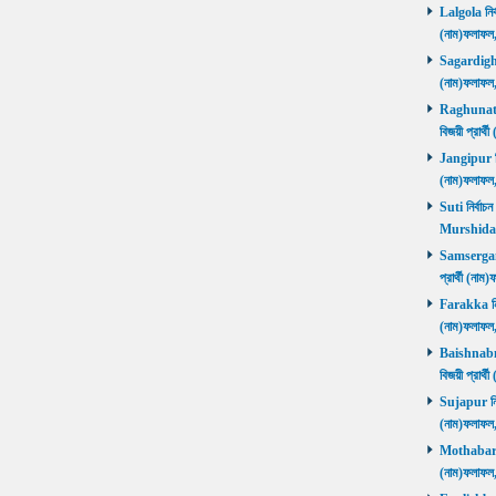
Lalgola নির্
(নাম)ফলাফ
Sagardighi ন
(নাম)ফলাফ
Raghunathg
বিজয়ী প্রার
Jangipur নির
(নাম)ফলাফ
Suti নির্বাচ
Murshida
Samserganj 
প্রার্থী (ন
Farakka নির্
(নাম)ফলাফ
Baishnabna
বিজয়ী প্রার
Sujapur নির্
(নাম)ফলাফল
Mothabari নি
(নাম)ফলাফল