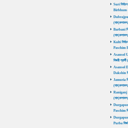
Suri নির্বাচ
Birbhum 
Dubrajpur ন
(নাম)ফলাফ
Barbani নির্
(নাম)ফলাফ
Kulti নির্বা
Paschim 
Asansol Utt
বিজয়ী প্রা
Asansol Dak
Dakshin বি
Jamuria নির্
(নাম)ফলাফ
Raniganj নির
(নাম)ফলাফ
Durgapur P
Paschim বি
Durgapur P
Purba বিজয়