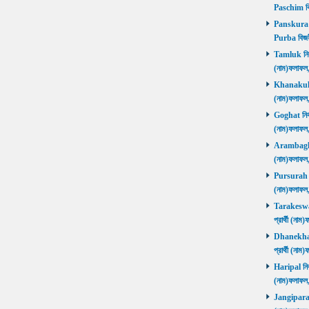
Paschim বি
Panskura P
Purba বিজয়
Tamluk নির্ব
(নাম)ফলাফ
Khanakul নি
(নাম)ফলাফল
Goghat নির্ব
(নাম)ফলাফল
Arambagh নি
(নাম)ফলাফল
Pursurah নির
(নাম)ফলাফল
Tarakeswar 
প্রার্থী (ন
Dhanekhali 
প্রার্থী (ন
Haripal নির্
(নাম)ফলাফল
Jangipara নি