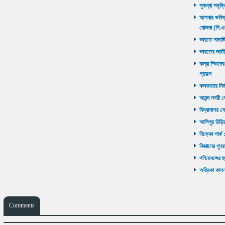
সুকন্যা সমৃদ্
আপনার ভবিষ্যৎ
যোজনা (পি.এ
ভারতে সামাজ
ভারতের জাতী
কন্যা শিশুদের
প্রকল্প
কলকাতার নির্ম
আনন্দ নগরী থ
বিদ্যাসাগর সে
আলিপুর চিড়িয়
নিক্কো পার্ক 
বিজ্ঞানের পুনর
পশ্চিমবঙ্গের 
অম্বিকা কালনা
Comments