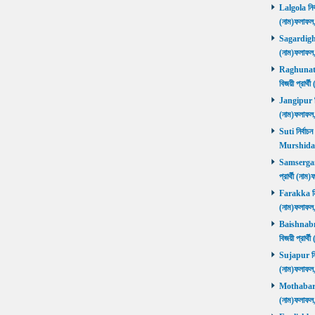
Lalgola নির্
(নাম)ফলাফ
Sagardighi ন
(নাম)ফলাফ
Raghunathg
বিজয়ী প্রার
Jangipur নির
(নাম)ফলাফ
Suti নির্বাচ
Murshida
Samserganj 
প্রার্থী (ন
Farakka নির্
(নাম)ফলাফ
Baishnabna
বিজয়ী প্রার
Sujapur নির্
(নাম)ফলাফল
Mothabari নি
(নাম)ফলাফল