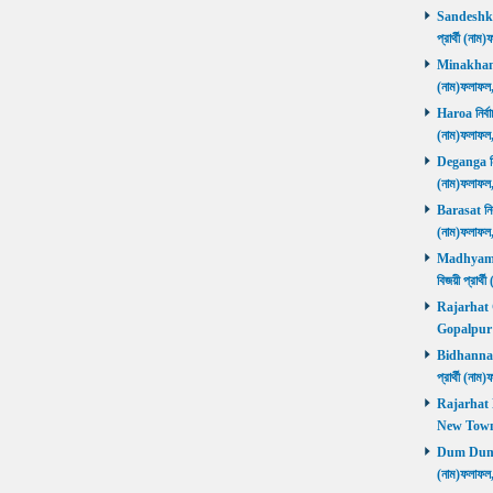
Sandeshkhal
প্রার্থী (ন
Minakhan নি
(নাম)ফলাফল
Haroa নির্বা
(নাম)ফলাফল
Deganga নির্
(নাম)ফলাফল
Barasat নির্
(নাম)ফলাফল
Madhyamgra
বিজয়ী প্রার
Rajarhat Go
Gopalpur ব
Bidhannagar
প্রার্থী (ন
Rajarhat N
New Town ব
Dum Dum নির
(নাম)ফলাফল