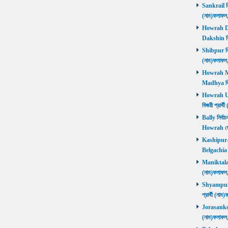
Sankrail নির
(নাম)ফলাফ
Howrah Dak
Dakshin বিজ
Shibpur নির্
(নাম)ফলাফ
Howrah Mad
Madhya বিজ
Howrah Utt
বিজয়ী প্রার
Bally নির্বা
Howrah জ
Kashipur-Be
Belgachia ব
Maniktala নি
(নাম)ফলাফল
Shyampukur
প্রার্থী (ন
Jorasanko নি
(নাম)ফলাফল