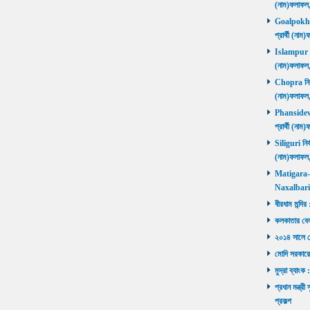
(নাম)ফলাফল
Goalpokhar 
প্রার্থী (ন
Islampur নির
(নাম)ফলাফল
Chopra নির্ব
(নাম)ফলাফল
Phansidewa 
প্রার্থী (ন
Siliguri নির্
(নাম)ফলাফল
Matigara-Na
Naxalbari ব
ধীরধাম মন্দির
কলকাতার বেলু
২০১৪ সালে মোদ
মোদি সরকারে
মুদ্রা ব্যাংক
প্রধান মন্ত্র
প্রকল্প