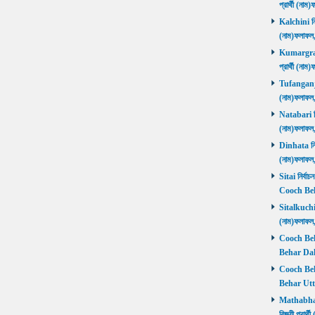
প্রার্থী (ন
Kalchini নির
(নাম)ফলাফল
Kumargram 
প্রার্থী (ন
Tufanganj নি
(নাম)ফলাফ
Natabari নির
(নাম)ফলাফ
Dinhata নির্
(নাম)ফলাফ
Sitai নির্বাচ
Cooch Beh
Sitalkuchi ন
(নাম)ফলাফ
Cooch Beha
Behar Daks
Cooch Behar
Behar Utta
Mathabhang
বিজয়ী প্রার