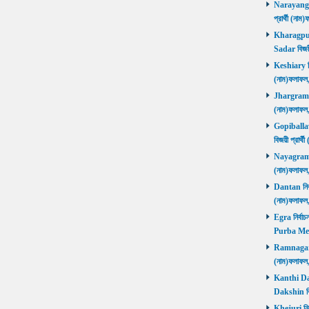
Narayangar
প্রার্থী (
Kharagpur 
Sadar বিজয়
Keshiary নির
(নাম)ফলাফ
Jhargram নির
(নাম)ফলাফল
Gopiballavp
বিজয়ী প্রার
Nayagram নি
(নাম)ফলাফল
Dantan নির্ব
(নাম)ফলাফ
Egra নির্বাচ
Purba Med
Ramnagar নি
(নাম)ফলাফ
Kanthi Daks
Dakshin বি
Khejuri নির্