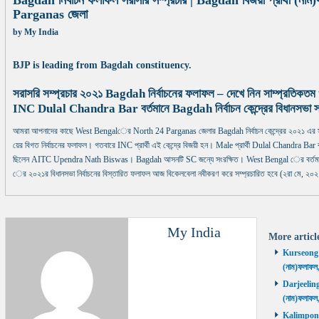
Bagdah নির্বাচন ফলাফল সরাসরি সম্প্রচার | Bagdah বিজয়ী প্রার্থী (ন
Parganas জেলা
by
My India
BJP is leading from Bagdah constituency.
সরাসরি সম্প্রচার ২০২১ Bagdah নির্বাচনের ফলাফল – দেখে নিন সাম্প্রতিকত
INC Dulal Chandra Bar বর্তমানে Bagdah নির্বাচন কেন্দ্রের বিধানসভা 
আমরা আপনাদের কাছে West Bengalের North 24 Parganas জেলার Bagdah নির্বাচন কেন্দ্রের ২০২১ এর স
য়ের বিগত নির্বাচনের ফলাফল। গতবারে INC প্রার্থী এই কেন্দ্রে বিজয়ী হন। Male প্রার্থী Dulal Chandra Bar বর্তম
ছিলেন AITC Upendra Nath Biswas। Bagdah আসনটি SC জন্যে সংরক্ষিত। West Bengal ের বর্তমান মু
ের ২০২১র বিধানসভা নির্বাচনের বিস্তারিত ফলাফল আজ বিকেলবেলা নবীকরণ করে সম্প্রচারিত হবে (২রা মে, ২০২
My India
More artic
Kurseong নির
(নাম)ফলাফল
Darjeeling ন
(নাম)ফলাফল
Kalimpong ন