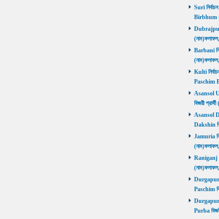
Suri নির্বাচ
Birbhum 
Dubrajpur ন
(নাম)ফলাফ
Barbani নির্
(নাম)ফলাফ
Kulti নির্বা
Paschim 
Asansol Utt
বিজয়ী প্রা
Asansol Dak
Dakshin বি
Jamuria নির্
(নাম)ফলাফ
Raniganj নির
(নাম)ফলাফ
Durgapur P
Paschim বি
Durgapur P
Purba বিজয়