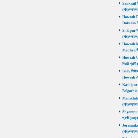
Sankrail নির
(নাম)ফলাফ
Howrah Dak
Dakshin বিজ
Shibpur নির্
(নাম)ফলাফ
Howrah Mad
Madhya বিজ
Howrah Utt
বিজয়ী প্রার
Bally নির্বা
Howrah জ
Kashipur-Be
Belgachia ব
Maniktala নি
(নাম)ফলাফল
Shyampukur
প্রার্থী (ন
Jorasanko নি
(নাম)ফলাফল