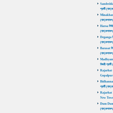
Sandeshkhal
প্রার্থী (ন
Minakhan নি
(নাম)ফলাফল
Haroa নির্বা
(নাম)ফলাফল
Deganga নির্
(নাম)ফলাফল
Barasat নির্
(নাম)ফলাফল
Madhyamgra
বিজয়ী প্রার
Rajarhat Go
Gopalpur ব
Bidhannagar
প্রার্থী (ন
Rajarhat N
New Town ব
Dum Dum নির
(নাম)ফলাফল