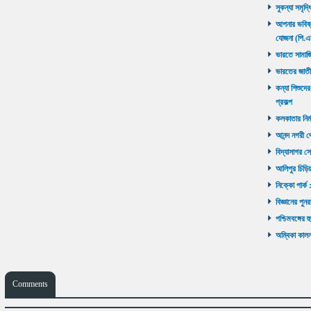
সুকন্যা সমৃদ্
আপনার ভবিষ্যৎ
যোজনা (পি.এ
ভারতে সামাজ
ভারতের জাতী
কন্যা শিশুদের
প্রকল্প
কলকাতার নির্ম
আনন্দ নগরী থ
বিদ্যাসাগর সে
আলিপুর চিড়িয়
নিক্কো পার্ক 
বিজ্ঞানের পুনর
পশ্চিমবঙ্গের 
অম্বিকা কালনা
Comments