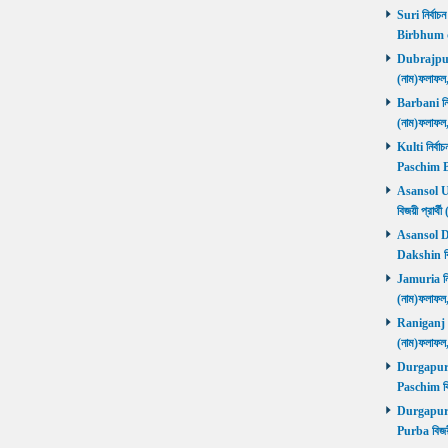
Suri নির্বাচ
Birbhum 
Dubrajpur ন
(নাম)ফলাফ
Barbani নির্
(নাম)ফলাফ
Kulti নির্বা
Paschim 
Asansol Utt
বিজয়ী প্রা
Asansol Dak
Dakshin বি
Jamuria নির্
(নাম)ফলাফ
Raniganj নির
(নাম)ফলাফ
Durgapur P
Paschim বি
Durgapur P
Purba বিজয়