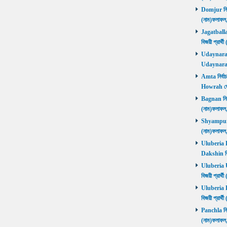
Domjur নির্ব
(নাম)ফলাফ
Jagatballav
বিজয়ী প্রার
Udaynarayan
Udaynaraya
Amta নির্বাচ
Howrah জ
Bagnan নির্ব
(নাম)ফলাফ
Shyampur নি
(নাম)ফলাফ
Uluberia Da
Dakshin বিজ
Uluberia Ut
বিজয়ী প্রার
Uluberia Pu
বিজয়ী প্রার
Panchla নির্
(নাম)ফলাফ