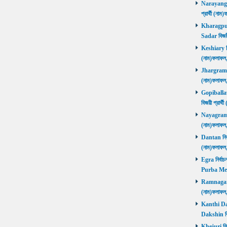
Narayangar
প্রার্থী (
Kharagpur 
Sadar বিজয়
Keshiary নির
(নাম)ফলাফ
Jhargram নির
(নাম)ফলাফল
Gopiballavp
বিজয়ী প্রার
Nayagram নি
(নাম)ফলাফল
Dantan নির্ব
(নাম)ফলাফ
Egra নির্বাচ
Purba Med
Ramnagar নি
(নাম)ফলাফ
Kanthi Daks
Dakshin বি
Khejuri নির্