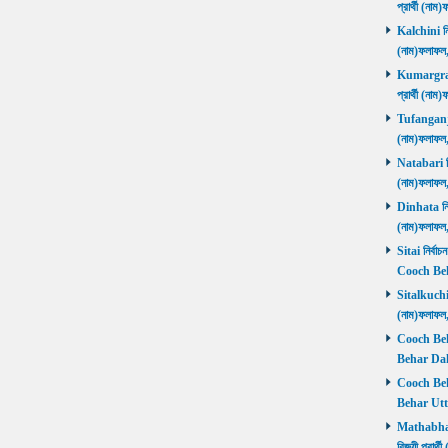
প্রার্থী (ন
Kalchini নির
(নাম)ফলাফল
Kumargram 
প্রার্থী (ন
Tufanganj নি
(নাম)ফলাফ
Natabari নির
(নাম)ফলাফ
Dinhata নির্
(নাম)ফলাফ
Sitai নির্বাচ
Cooch Beh
Sitalkuchi ন
(নাম)ফলাফ
Cooch Beha
Behar Daks
Cooch Behar
Behar Utta
Mathabhang
বিজয়ী প্রার