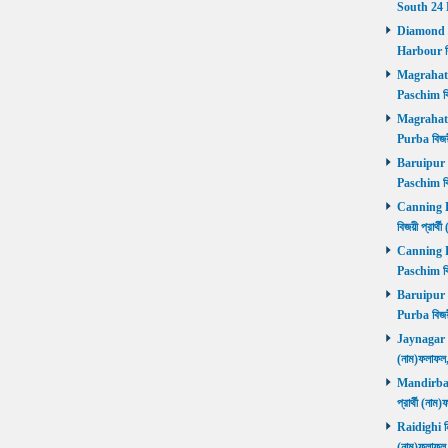
South 24 
Diamond Ha
Harbour বি
Magrahat P
Paschim বি
Magrahat P
Purba বিজয়
Baruipur Pa
Paschim বি
Canning Pu
বিজয়ী প্রার
Canning Pa
Paschim বি
Baruipur Pu
Purba বিজয়
Jaynagar নির
(নাম)ফলাফল
Mandirbazar
প্রার্থী (ন
Raidighi নির
(নাম)ফলাফল