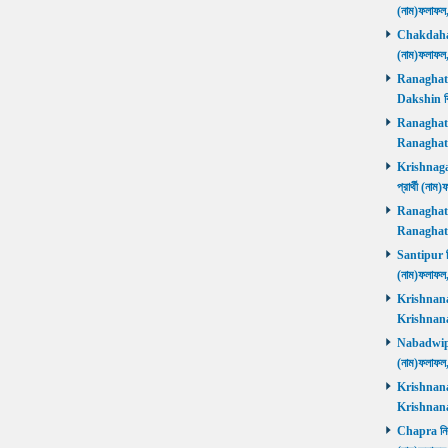
(নাম)ফলাফল
Chakdaha নি
(নাম)ফলাফল
Ranaghat D
Dakshin বিজ
Ranaghat Ut
Ranaghat U
Krishnaganj
প্রার্থী (না
Ranaghat Ut
Ranaghat U
Santipur নির
(নাম)ফলাফল
Krishnanaga
Krishnanag
Nabadwip নি
(নাম)ফলাফল
Krishnanaga
Krishnanag
Chapra নির্ব