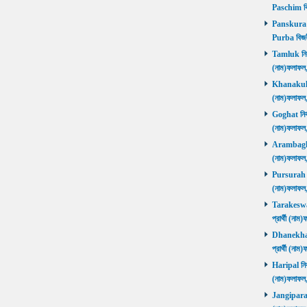
Paschim বি
Panskura P
Purba বিজয়
Tamluk নির্ব
(নাম)ফলাফ
Khanakul নি
(নাম)ফলাফল
Goghat নির্ব
(নাম)ফলাফল
Arambagh নি
(নাম)ফলাফল
Pursurah নির
(নাম)ফলাফল
Tarakeswar 
প্রার্থী (ন
Dhanekhali 
প্রার্থী (ন
Haripal নির্
(নাম)ফলাফল
Jangipara নি