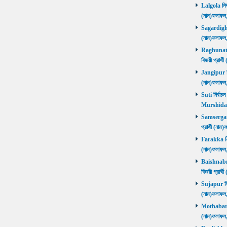
Lalgola নির্
(নাম)ফলাফ
Sagardighi ন
(নাম)ফলাফ
Raghunathg
বিজয়ী প্রার
Jangipur নির
(নাম)ফলাফ
Suti নির্বাচ
Murshida
Samserganj 
প্রার্থী (ন
Farakka নির্
(নাম)ফলাফ
Baishnabna
বিজয়ী প্রার
Sujapur নির্
(নাম)ফলাফল
Mothabari নি
(নাম)ফলাফল