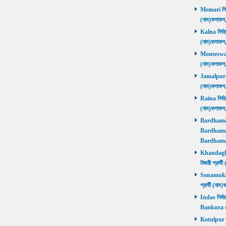
Memari নির্ব
(নাম)ফলাফ
Kalna নির্বা
(নাম)ফলাফ
Monteswar ন
(নাম)ফলাফ
Jamalpur নির
(নাম)ফলাফ
Raina নির্বা
(নাম)ফলাফ
Bardhaman 
Bardhaman 
Bardhama
Khandaghos
বিজয়ী প্রা
Sonamukhi 
প্রার্থী (ন
Indas নির্বা
Bankura জ
Kotulpur নির