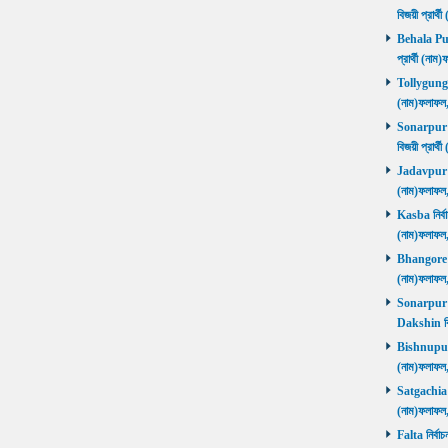
বিজয়ী প্রার
Behala Purb
প্রার্থী (ন
Tollygunge ন
(নাম)ফলাফল
Sonarpur U
বিজয়ী প্রার
Jadavpur নির
(নাম)ফলাফল
Kasba নির্বা
(নাম)ফলাফল
Bhangore নির
(নাম)ফলাফল
Sonarpur D
Dakshin বি
Bishnupur ন
(নাম)ফলাফল
Satgachia নি
(নাম)ফলাফল
Falta নির্বা