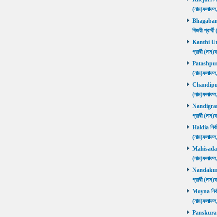
(নাম)ফলাফ
Bhagabanpu
বিজয়ী প্রার
Kanthi Utta
প্রার্থী (ন
Patashpur নি
(নাম)ফলাফ
Chandipur ন
(নাম)ফলাফ
Nandigram ন
প্রার্থী (ন
Haldia নির্ব
(নাম)ফলাফ
Mahisadal নি
(নাম)ফলাফ
Nandakumar
প্রার্থী (ন
Moyna নির্বা
(নাম)ফলাফ
Panskura P