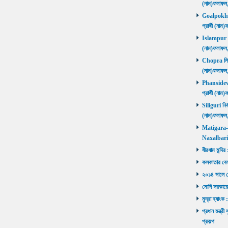
(নাম)ফলাফল
Goalpokhar 
প্রার্থী (ন
Islampur নির
(নাম)ফলাফল
Chopra নির্ব
(নাম)ফলাফল
Phansidewa 
প্রার্থী (ন
Siliguri নির্
(নাম)ফলাফল
Matigara-Na
Naxalbari ব
ধীরধাম মন্দির
কলকাতার বেলু
২০১৪ সালে মোদ
মোদি সরকারে
মুদ্রা ব্যাংক
প্রধান মন্ত্র
প্রকল্প