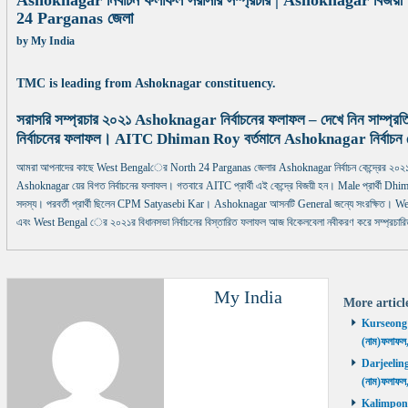
Ashoknagar নির্বাচন ফলাফল সরাসরি সম্প্রচার | Ashoknagar বিজয়ী প
24 Parganas জেলা
by
My India
TMC is leading from Ashoknagar constituency.
সরাসরি সম্প্রচার ২০২১ Ashoknagar নির্বাচনের ফলাফল – দেখে নিন সাম্প
নির্বাচনের ফলাফল। AITC Dhiman Roy বর্তমানে Ashoknagar নির্বাচন কেন
আমরা আপনাদের কাছে West Bengalের North 24 Parganas জেলার Ashoknagar নির্বাচন কেন্দ্রের ২০২১ 
Ashoknagar য়ের বিগত নির্বাচনের ফলাফল। গতবারে AITC প্রার্থী এই কেন্দ্রে বিজয়ী হন। Male প্রার্থী Dhima
সদস্য। পরবর্তী প্রার্থী ছিলেন CPM Satyasebi Kar। Ashoknagar আসনটি General জন্যে সংরক্ষিত। West
এবং West Bengal ের ২০২১র বিধানসভা নির্বাচনের বিস্তারিত ফলাফল আজ বিকেলবেলা নবীকরণ করে সম্প্রচারি
My India
More artic
Kurseong নির
(নাম)ফলাফল
Darjeeling ন
(নাম)ফলাফল
Kalimpong ন