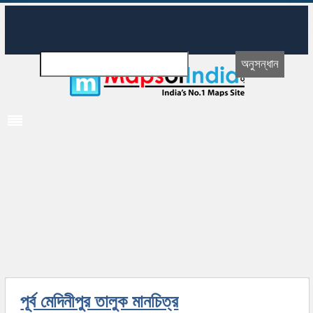
পূর্ব মেদিনীপুর তালুক মানচিত্র