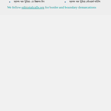
ম্যাপস অফ ইন্ডিয়া- তে বিজ্ঞাপন দিন
ম্যাপস অফ ইন্ডিয়া নেটওয়ার্ক সাইটস
We follow
editorialcalls.org
for border and boundary demarcations