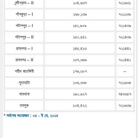
নন্দীগ্রাম – II
১০৪,৬৩৭
৭২১৬৩১
পাঁশকুড়া – I
২৯৮,১৩৯
৭২১১৩৯
পটাশপুর – I
১৫১,৬০৯
৭২১৪৩৯
পটাশপুর – II
১৫০,৫৫১
৭২১৪৩৯
রামনগর – I
১৪৫,৪১৩
৭২১৪৪১
রামনগর – II
১৩৭,৩৬৯
৭২১৪৪১
শহীদ মাতঙ্গিনী
১৭৬,৩০৭
–
সুতাহাটা
১০৬,৩৩৮
৭২১৬৩৫
নামখানা
১৬০,৬২৭
৭৪৩৩৫৭
তমলুক
২০৪,৪২২
৭২১৬৩৬
* সর্বশেষ সংযোজন : ০৫ - ই মে, ২০১৫