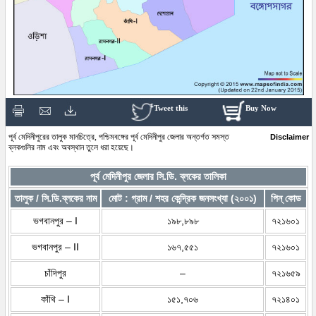
Tweet this
Buy Now
পূর্ব মেদিনীপুরের তালুক মানচিত্রে, পশ্চিমবঙ্গের পূর্ব মেদিনীপুর জেলার অন্তর্গত সমস্ত
Disclaimer
ব্লকগুলির নাম এবং অবস্থান তুলে ধরা হয়েছে।
পূর্ব মেদিনীপুর জেলার সি.ডি. ব্লকের তালিকা
তালুক / সি.ডি.ব্লকের নাম
মোট : গ্রাম / শহর কেন্দ্রিক জনসংখ্যা (২০০১)
পিন্ কোড
ভগবানপুর – I
১৯৮,৮৯৮
৭২১৬০১
ভগবানপুর – II
১৬৭,৫৫১
৭২১৬০১
চাঁদিপুর
–
৭২১৬৫৯
কাঁথি – I
১৫১,৭০৬
৭২১৪০১