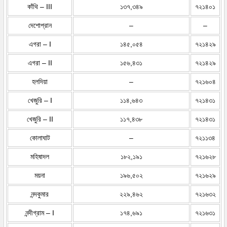
কাঁথি – III
১৩৭,৩৪৯
৭২১৪০১
দেশোপ্রান
–
–
এগরা – I
১৪৫,০৫৪
৭২১৪২৯
এগরা – II
১৫৬,৪৩১
৭২১৪২৯
হলদিয়া
–
৭২১৬০৪
খেজুরি – I
১১৪,৬৪৩
৭২১৪৩১
খেজুরি – II
১১৭,৪৩৮
৭২১৪৩১
কোলাঘাট
–
৭২১১৩৪
মহিষাদল
১৮২,১৯১
৭২১৬২৮
ময়না
১৯৬,৫০২
৭২১৬২৯
নন্দকুমার
২২৯,৪৬২
৭২১৬৩২
নন্দীগ্রাম – I
১৭৪,৬৯১
৭২১৬৩১