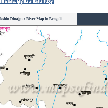
িণ দিনাজপুর নদী মানচিত্র
kshin Dinajpur River Map in Bengali