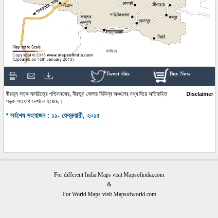
Tweet this
Buy Now
বীরভূম সড়ক মানচিত্রে পশ্চিমবঙ্গের, বীরভূম জেলার বিভিন্ন অঞ্চলের মধ্য দিয়ে অতিবাহিত
Disclaimer
সড়ক-সংযোগ দেখানো হয়েছে।
* সর্বশেষ সংযোজন : ১১- ফেব্রুয়ারী, ২০১৫
For different India Maps visit Mapsofindia.com
&
For World Maps visit Mapsofworld.com