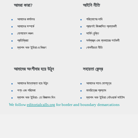
আমরা কারা?
আইনি নীতি
আমাদের কার্যালয়
পরিত্যাগের দাবি
আমাদের সম্পর্কে
প্রায়শই জিজ্ঞাসিত প্রশ্নাবলী
যোগাযোগ করুন
সার্ফিং চুক্তি
প্রতিক্রিয়া
সর্বস্বত্ত্ব এবং ব্যবহারের শর্তাবলী
ম্যাপস অফ ইন্ডিয়া-র বিবরণ
গোপনীয়তা নীতি
আমাদের অংশীদার হয়ে উঠুন
সহায়তা কেন্দ্র
আমাদের উদ্যোক্তা হয়ে উঠুন
আমাদের সাথে যোগসূত্র
পণ্য এবং পরিষেবা
মানচিত্রের প্রস্তাব
ম্যাপস অফ ইন্ডিয়া- তে বিজ্ঞাপন দিন
ম্যাপস অফ ইন্ডিয়া নেটওয়ার্ক সাইটস
We follow
editorialcalls.org
for border and boundary demarcations