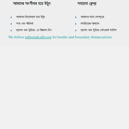
আমাদের অংশীদার হয়ে উঠুন
সহায়তা কেন্দ্র
আমাদের উদ্যোক্তা হয়ে উঠুন
আমাদের সাথে যোগসূত্র
পণ্য এবং পরিষেবা
মানচিত্রের প্রস্তাব
ম্যাপস অফ ইন্ডিয়া- তে বিজ্ঞাপন দিন
ম্যাপস অফ ইন্ডিয়া নেটওয়ার্ক সাইটস
We follow
editorialcalls.org
for border and boundary demarcations