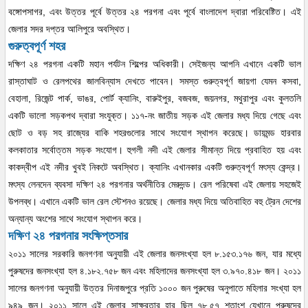
বঙ্গোপসাগর, এবং উত্তর পূর্বে উত্তর ২৪ পরগনা এবং পূর্বে বাংলাদেশ দ্বারা পরিবেষ্টিত। এই
জেলার সদর দপ্তর আলিপুরে অবস্থিত।
গুরুত্বপূর্ণ শহর
দক্ষিণ ২৪ পরগনা একটি মহান পর্যটন শিল্পের অধিকারী। সেইজন্য আপনি এখানে একটি ভাল
রাস্তাঘাট ও রেলপথের জালবিন্যাস দেখতে পাবেন। সমস্ত গুরুত্বপূর্ণ জায়গা যেমন কসবা,
বেহালা, রিজেন্ট পার্ক, ভাঙর, পোর্ট ক্যানিং, বারুইপুর, বজবজ, জয়নগর, মথুরাপুর এবং কুলতলি
একটি ভালো সড়কপথ দ্বারা সংযুক্ত। ১১৭-নং জাতীয় সড়ক এই জেলার মধ্য দিয়ে গেছে এবং
ছোট ও বড় সহ রাজ্যের বাকি শহরগুলোর সাথে সংযোগ স্থাপন করেছে। ডায়মন্ড হারবার
কলকাতার সর্বোত্তম সড়ক সংযোগ। হুগলী নদী এই জেলার সীমান্ত দিয়ে প্রবাহিত হয় এবং
কাকদ্বীপ এই নদীর খুবই নিকটে অবস্থিত। ক্যানিং এখানকার একটি গুরুত্বপূর্ণ মৎস্য কেন্দ্র।
মৎস্য লেনদেন ব্যবসা দক্ষিণ ২৪ পরগনার অর্থনীতির মেরুদন্ড। রেল পরিষেবা এই জেলায় সহজেই
উপলব্ধ। এখানে একটি ভাল রেল স্টেশনও রয়েছে। জেলার মধ্য দিয়ে অতিবাহিত বহু ট্রেন দেশের
অন্যান্য অংশের সাথে সংযোগ স্থাপন করে।
দক্ষিণ ২৪ পরগনার সংক্ষিপ্তসার
২০১১ সালের সরকারি জনগণনা অনুযায়ী এই জেলার জনসংখ্যা হল ৮.১৫৩.১৭৬ জন, যার মধ্যে
পুরুষদের জনসংখ্যা হল ৪.১৮২.৭৫৮ জন এবং মহিলাদের জনসংখ্যা হল ৩.৯৭০.৪১৮ জন। ২০১১
সালের জনগণনা অনুযায়ী উত্তর দিনাজপুরে প্রতি ১০০০ জন পুরুষের অনুপাতে মহিলার সংখ্যা হল
৯৪৯ জন। ২০১১ সালে এই জেলার সাক্ষরতার হার ছিল ৭৮.৫৭ শতাংশ যেখানে পুরুষদের