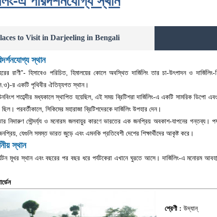
জিলিং-এ পরিদর্শনযোগ্য স্থান
laces to Visit in Darjeeling in Bengali
িদর্শনযোগ্য স্থান
হরের রাণী”- হিসাবেও পরিচিত, হিমালয়ের কোলে অবস্থিত দার্জিলিং তার চা-উৎপাদন ও দার্জিলিং
.ও)-র একটি পৃথিবীর ঐতিহ্যগত স্থান।
বিংশ শতাব্দীর মধ্যকালে স্থাপিত হয়েছিল, এই সময় ব্রিটিশরা দার্জিলিং-এ একটি সামরিক ডিপো এবং স
ী ছিল। পরবর্তীকালে, সিকিমের মহারাজা ব্রিটিশদেরকে দার্জিলিং উপহার দেন।
ই তার নিদারুণ সৌন্দর্য্য ও মনোরম জলবায়ুর কারণে ভারতের এক জনপ্রিয় অবকাশ-যাপনের গন্তব্য। পর্যটন
জনপ্রিয়, যেগুলি সমম্ত ভারত জুড়ে এবং এমনকি প্রতিবেশী দেশের শিক্ষার্থীদের আকৃষ্ট করে।
্শনীয় স্থান
পর্যটন মূখর স্থান এবং বছরের পর বছর ধরে পর্যটকেরা এখানে ঘুরতে আসে। দার্জিলিং-এ মনোরম আবহাওয়া
ার্ডেন
উদ্যান্
শ্রেণী :