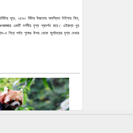
লোমিটার দূরে, ২৫৯০ মিটার উচ্চতায় অবস্থিত টাইগার হিল্,
্চনজঙ্ঘার একটি দর্শনীয় দৃশ্য প্রদর্শন করে। এইজন্য খুব
-এ গিয়ে পর্বত শৃঙ্গের উপর থেকে সূর্যোদয়ের দৃশ্য দেখার
।