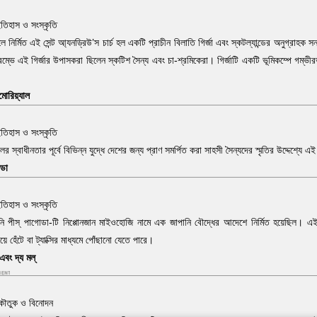
তিহাস ও সংস্কৃতি
 নির্মিত এই সেন্ট আ্যনড্রিউ’স চার্চ হল একটি প্রাচীন বিলাতি গির্জা এবং স্কটল্যান্ডের অনুগ্রাহক স
ম্ভে এই গির্জার উপাসকরা ছিলেন স্কটিশ সৈন্য এবং চা-শ্রমিকেরা। গির্জাটি একটি ভূমিকম্পে গম্ভীরভা
মোরিয়্যাল
তিহাস ও সংস্কৃতি
র স্বাধীনতার পূর্বে বিভিন্ন যুদ্ধে দেশের জন্য প্রাণ সমর্পিত করা সাহসী সৈন্যদের স্মৃতির উদ্দেশ্যে এ
োডা
তিহাস ও সংস্কৃতি
ি পীস্ পাগোডা-টি নিপ্পোনজান মাইওহোজি নামে এক জাপানি বৌদ্ধের আদেশে নির্মিত হয়েছিল। এই
য়ে হেঁটে বা ট্যাক্সির মাধ্যমে পোঁছানো যেতে পারে।
এবং দ্য মল্
কৌতুক ও বিনোদন