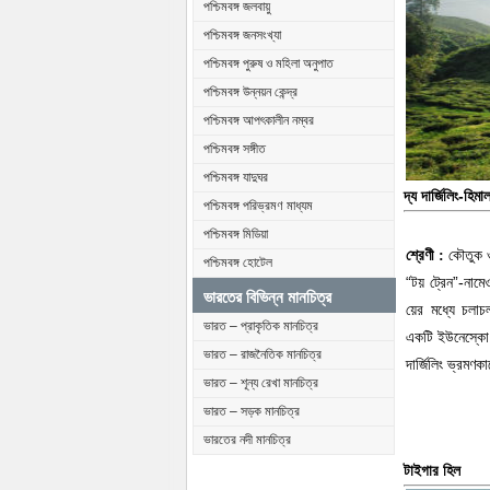
পশ্চিমবঙ্গ জলবায়ু
পশ্চিমবঙ্গ জনসংখ্যা
পশ্চিমবঙ্গ পুরুষ ও মহিলা অনুপাত
পশ্চিমবঙ্গ উন্নয়ন কেন্দ্র
পশ্চিমবঙ্গ আপৎকালীন নম্বর
পশ্চিমবঙ্গ সঙ্গীত
পশ্চিমবঙ্গ যাদুঘর
দ্য দার্জিলিং-হি
পশ্চিমবঙ্গ পরিভ্রমণ মাধ্যম
পশ্চিমবঙ্গ মিডিয়া
কৌতুক 
শ্রেণী :
পশ্চিমবঙ্গ হোটেল
“টয় ট্রেন”-নামে
ভারতের বিভিন্ন মানচিত্র
য়ের মধ্যে চলা
ভারত – প্রাকৃতিক মানচিত্র
একটি ইউনেস্কো
ভারত – রাজনৈতিক মানচিত্র
দার্জিলিং ভ্রমণক
ভারত – শূন্য রেখা মানচিত্র
ভারত – সড়ক মানচিত্র
ভারতের নদী মানচিত্র
টাইগার হিল