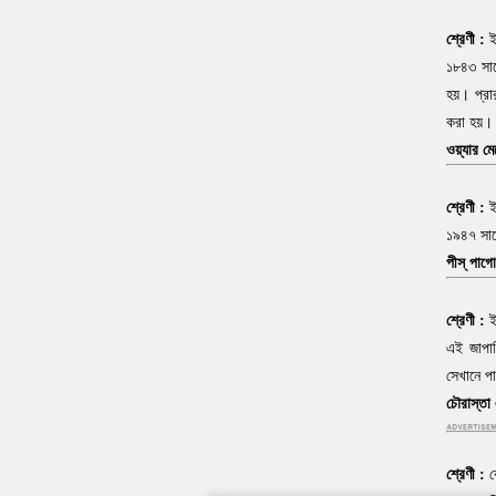
ই
শ্রেণী :
১৮৪৩ সালে
হয়। প্রার
করা হয়।
ওয়্যার মে
ই
শ্রেণী :
১৯৪৭ সালে
পীস্ পাগ
ই
শ্রেণী :
এই জাপান
সেখানে পা
চৌরাস্তা 
শ্রেণী :