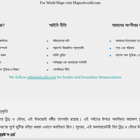
চিতার আবাসস্থল।
For World Maps visit Mapsofworld.com
দির
রা?
আইনি নীতি
আমাদের অংশীদার হ
ধর্ম সংক
শ্রেণী :
ভারতীয় উপ-মহ
ার্যালয়
পরিত্যাগের দাবি
আমাদের উদ্যোক্তা হয়
জিনিষ খুবই নিশ
ম্পর্কে
প্রায়শই জিজ্ঞাসিত প্রশ্নাবলী
পণ্য এবং পরিষেবা
খুঁজে পাবেন।
 করুন
সার্ফিং চুক্তি
ম্যাপস অফ ইন্ডিয়া- তে
়া
সর্বস্বত্ত্ব এবং ব্যবহারের শর্তাবলী
ধীরধাম মন্দির হ
ফ ইন্ডিয়া-র বিবরণ
গোপনীয়তা নীতি
এই বর্ণময় মন্দ
We follow
editorialcalls.org
for border and boundary demarcations
শিবের নিবাস ভ
মন্দির।
রী হিল
্রকৃতি
য় হিন্দু ও বৌদ্ধ, এই উভয়েরই ধর্মীয় তাৎপর্য্য রয়েছে। এই পর্বতের উপরে অবস্থিত মহাকাল মন্
করণের পুর্বে ভুটিয়া বস্তি গুম্ফা এখানে অবস্থিত ছিল। সুতরাং, এই অবসারভেটরী হিল হিন্দু ও বৌদ্ধ 
ড্রিউ’স চার্চ