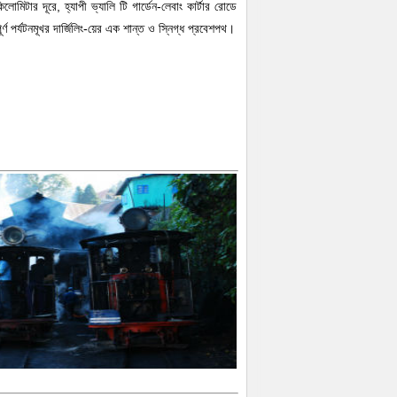
লোমিটার দূরে, হ্যাপী ভ্যালি টি গার্ডেন-লেবাং কার্টার রোডে
র্ণ পর্যটনমূখর দার্জিলিং-য়ের এক শান্ত ও স্নিগ্ধ প্রবেশপথ।