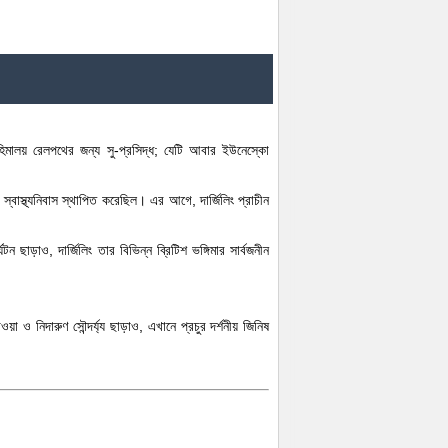
-হিমালয় রেলপথের জন্য সু-প্রসিদ্ধ; যেটি আবার ইউনেস্কো
্বাস্থ্যনিবাস স্থাপিত করেছিল। এর আগে, দার্জিলিং প্রাচীন
 ছাড়াও, দার্জিলিং তার বিভিন্ন ব্রিটিশ ভঙ্গিমার সার্বজনীন
 ও নিদারুণ সৌন্দর্য্য ছাড়াও, এখানে প্রচুর দর্শনীয় জিনিষ