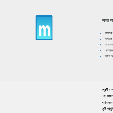
পাহাড়ী 
ধীরধাম মন্
আমরা কা
আমাদের ক
আমাদের স
যোগাযোগ
প্রতিক্রিয
ম্যাপস অ
অবসারভেট
প
শ্রেণী :
এই জায়গা
স্থানান্ত
সেন্ট আ্যন্