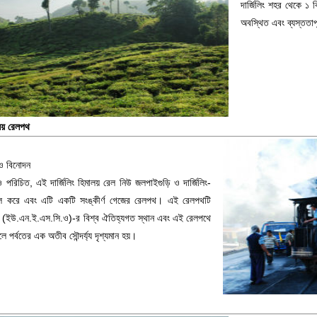
দার্জিলিং শহর থেকে ১ কি
অবস্থিত এবং ব্যস্ততাপূ
মালয় রেলপথ
ও বিনোদন
ও পরিচিত, এই দার্জিলিং হিমালয় রেল নিউ জলপাইগুড়ি ও দার্জিলিং-
চল করে এবং এটি একটি সংঙ্কীর্ণ গেজের রেলপথ। এই রেলপথটি
 (ইউ.এন.ই.এস.সি.ও)-র বিশ্ব ঐতিহ্যগত স্থান এবং এই রেলপথে
ালে পর্বতের এক অতীব সৌন্দর্য্য দৃশ্যমান হয়।