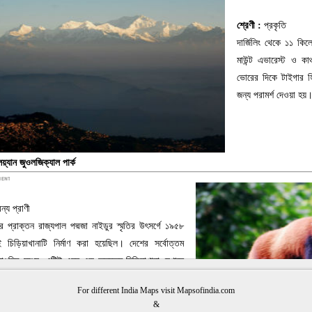
প্রকৃতি
শ্রেণী :
দার্জিলিং থেকে ১১ কি
মাউন্ট এভারেস্ট ও কাঞ
ভোরের দিকে টাইগার হিল
জন্য পরামর্শ দেওয়া হয়
লয়্যান জুওলজিক্যাল পার্ক
বন্য প্রাণী
গের প্রাক্তন রাজ্যপাল পদ্মজা নাইডুর স্মৃতির উৎসর্গে ১৯৫৮
 চিড়িয়াখানাটি নির্মাণ করা হয়েছিল। দেশের সর্বোত্তম
নাগুলির মধ্যে, এটিই এমন এক অন্যতম চিড়িয়াখানা যেখানে
ড়ের বৃদ্ধির উত্থাপন করা হয়। এছাড়াও এই চিড়িয়াখানাটি
For different India Maps visit Mapsofindia.com
বিপন্ন প্রজাতি যেমন-লাল পান্ডা, সাইবেরীয় বাঘ ও তুষার
&