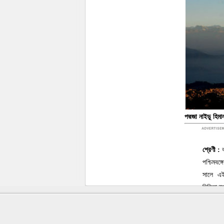
পদ্মজা নাইডু হিমা
শ্রেণী :
পশ্চিমবঙ্
সালে এই
চিড়িয়াখা
বন্য নেক
বিভিন্ন 