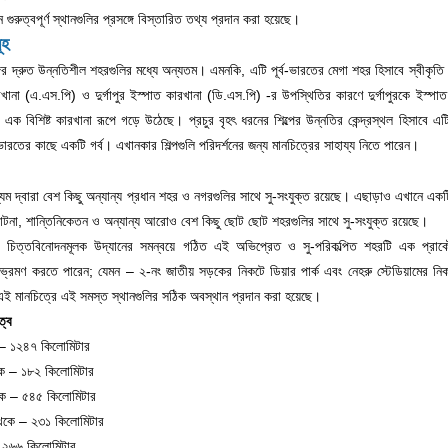
ন গুরুত্বপূর্ণ স্থানগুলির প্রসঙ্গে বিস্তারিত তথ্য প্রদান করা হয়েছে।
ূহ
মবঙ্গের দ্রুত উন্নতিশীল শহরগুলির মধ্যে অন্যতম। এমনকি, এটি পূর্ব-ভারতের মেগা শহর হিসাবে স্বীকৃ
রখানা (এ.এস.পি) ও দুর্গাপুর ইস্পাত কারখানা (ডি.এস.পি) -র উপস্থিতির কারণে দুর্গাপুরকে ইস
এক বিশিষ্ট কারখানা রূপে গড়ে উঠেছে। প্রচুর বৃহৎ ধরনের শিল্পের উন্নতির কেন্দ্রস্থল হিসাবে 
ারতের কাছে একটি গর্ব। এখানকার শিল্পগুলি পরিদর্শনের জন্য মানচিত্রের সাহায্য নিতে পারেন।
যম দ্বারা বেশ কিছু অন্যান্য প্রধান শহর ও নগরগুলির সাথে সু-সংযুক্ত রয়েছে। এছাড়াও এখানে একটি
টনা, শান্তিনিকেতন ও অন্যান্য আরোও বেশ কিছু ছোট ছোট শহরগুলির সাথে সু-সংযুক্ত রয়েছে।
ও চিত্তবিনোদনমূলক উদ্যানের সমন্বয়ে গঠিত এই অভিপ্রেত ও সু-পরিকল্পিত শহরটি এক প্রাক
িভ্রমণ করতে পারেন; যেমন – ২-নং জাতীয় সড়কের নিকটে ডিয়ার পার্ক এবং নেহরু স্টেডিয়ামের নিকট
ই মানচিত্রে এই সমস্ত স্থানগুলির সঠিক অবস্থান প্রদান করা হয়েছে।
রত্ব
 – ১২৪৭ কিলোমিটার
ে – ১৮২ কিলোমিটার
কে – ৫৪৫ কিলোমিটার
থেকে – ২৩১ কিলোমিটার
– ২৬৬ কিলোমিটার