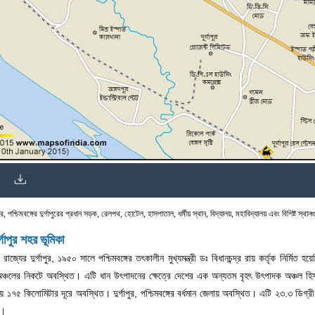
্রে, পশ্চিমবঙ্গের দুর্গাপুরের প্রধান সড়ক, রেলপথ, হোটেল, হাসপাতাল, ধর্মীয় স্থান, বিদ্যালয়, মহাবিদ্যালয় এবং বিশিষ্ট স্থ
র্গাপুর শহর
ভূমিকা
গ রাজ্যের দুর্গাপুর, ১৯৫০ সালে পশ্চিমবঙ্গের তৎকালীন মুখ্যমন্ত্রী ডঃ বিধানচন্দ্র রায় কর্তৃক নির্
 অঞ্চলের নিকটে অবস্থিত। এটি ধান উৎপাদনের ক্ষেত্রে দেশের এক অন্যতম বৃহৎ উৎপাদক অঞ্চল হি
্রায় ১৭৫ কিলোমিটার দূরে অবস্থিত। দুর্গাপুর, পশ্চিমবঙ্গের বর্ধমান জেলায় অবস্থিত। এটি ২৩.৩ ডিগ্
ত।