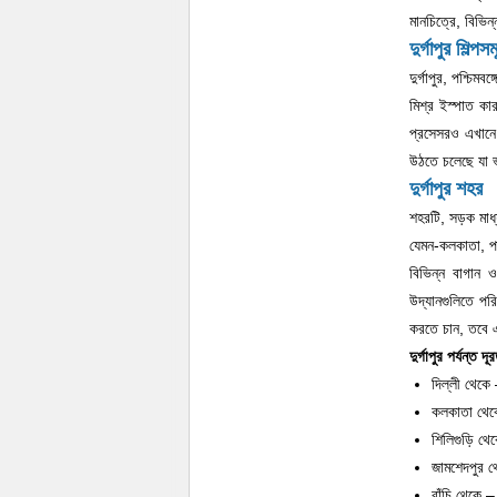
মানচিত্রে, বিভিন্
দুর্গাপুর শিল্পসম
দুর্গাপুর, পশ্চি
মিশ্র ইস্পাত কা
প্রসেসরও এখানে 
উঠতে চলেছে যা ভ
দুর্গাপুর শহর
শহরটি, সড়ক মাধ্
যেমন-কলকাতা, পা
বিভিন্ন বাগান 
উদ্যানগুলিতে পর
করতে চান, তবে এ
দুর্গাপুর পর্যন্ত দূ
দিল্লী থেকে
কলকাতা থেক
শিলিগুড়ি থে
জামশেদপুর 
রাঁচি থেকে 