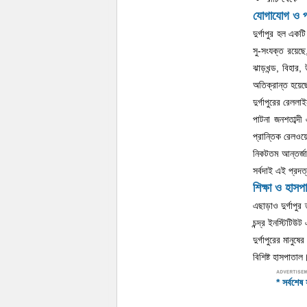
যোগাযোগ ও 
দুর্গাপুর হল এক
সু-সংযক্ত রয়েছে
ঝাড়খন্ড, বিহার,
অতিক্রান্ত হয়েছে
দুর্গাপুরের রেলল
পাটনা জনশতাব্দী 
প্রান্তিক রেলও
নিকটতম আন্তর্জা
সর্বদাই এই প্রদ
শিক্ষা ও হাসপ
এছাড়াও দুর্গাপুর 
চন্দ্র ইনস্টিটিউ
দুর্গাপুরের মানু
বিশিষ্ট হাসপাতাল
* সর্বশে