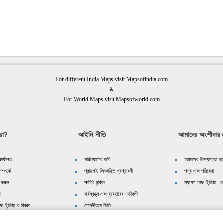
For different India Maps visit Mapsofindia.com
&
For World Maps visit Mapsofworld.com
রা?
আইনি নীতি
আমাদের অংশীদার হ
ার্যালয়
পরিত্যাগের দাবি
আমাদের উদ্যোক্তা হয়
ম্পর্কে
প্রায়শই জিজ্ঞাসিত প্রশ্নাবলী
পণ্য এবং পরিষেবা
 করুন
সার্ফিং চুক্তি
ম্যাপস অফ ইন্ডিয়া- তে
়া
সর্বস্বত্ত্ব এবং ব্যবহারের শর্তাবলী
ফ ইন্ডিয়া-র বিবরণ
গোপনীয়তা নীতি
We follow
editorialcalls.org
for border and boundary demarcations