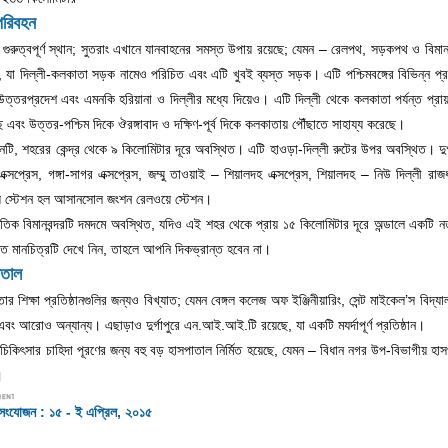
পরিবহন
টি গুরুত্বপূর্ণ স্থান; সুতরাং এখানে যানবাহনের সমস্ত উপায় রয়েছে; যেমন – রেলপথ, সড়কপথ ও বিম
, যা দিল্লী-কলকাতা সড়ক নামেও পরিচিত এবং এটি খুবই ব্যস্ত সড়ক। এটি পশ্চিমবঙ্গের বিভিন্ন প্র
 উত্তরপ্রদেশ এবং এমনকি হরিয়ানা ও দিল্লীর মধ্যে দিয়েও। এটি দিল্লী থেকে কলকাতা পর্যন্ত প্রা
 এবং উত্তর-পশ্চিম দিকে ঔরঙ্গাবাদ ও দক্ষিণ-পূর্ব দিকে কলকাতায় পৌঁছাতে সাহায্য করেছে।
াইনটি, শহরের কেন্দ্র থেকে ৯ কিলোমিটার দূরে অবস্থিত। এটি হাওড়া-দিল্লী রুটের উপর অবস্থিত। দুর
এক্সপ্রেস, গঙ্গা-সাগর এক্সপ্রেস, জম্মু তাওয়াই – শিয়ালদহ এক্সপ্রেস, শিয়ালদহ – নিউ দিল্লী রাজ
য়ে স্টেশন হল আসানসোল জংশন রেলওয়ে স্টেশন।
তিক বিমানবন্দরটি দমদমে অবস্থিত, যদিও এই শহর থেকে প্রায় ১৫ কিলোমিটার দূরে অন্ডালে একটি নত
ত্ত মানচিত্রটি দেখে নিন, তাহলে আপনি দিকভ্রান্ত হবেন না।
াতাল
তার শিক্ষা প্রতিষ্ঠানগুলির জন্যও বিখ্যাত; যেমন বেঙ্গল কলেজ অফ ইঞ্জিনীয়ারিং, সেন্ট মাইকেল’স বিদ্য
ট এবং আরোও অন্যান্য। এছাড়াও দুর্গাপুরে এন.আই.আই.টি রয়েছে, যা একটি মযর্দাপূর্ণ প্রতিষ্ঠান।
ষের চিকিৎসার চাহিদা পূরণের জন্য বহু বড় হাসপাতাল নির্মিত হয়েছে, যেমন – বিধান নগর উপ-বিভাগীয় হাসপা
।
ষ সংযোজন : ১৫ - ই এপ্রিল, ২০১৫