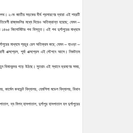
ানপথ। ২-নং জাতীয় সড়কের দীর্ঘ প্রসারণের দ্বারা এই শহরটি
তিবেশী রাজ্যগুলির মধ্যে দিয়েও অতিক্রান্ত হয়েছে; যেমন –
য় ১৪৬৫ কিলোমিটার পথ বিস্তৃত। এই পথ দুর্গাপুরের মাধ্যমে
্গাপুরের মাধ্যমে প্রচুর রেল অতিক্রম করে; যেমন – হাওড়া –
ধানী এক্সপ্রেস, পূর্বা এক্সপ্রেস এই স্টেশনে আসে। নিকটতম
ুন বিমানবন্দর গড়ে উঠছে। সুতরাং এই স্থানে ভ্রমণের সময়,
ালয়, কার্মেল কনভেন্ট বিদ্যালয়, হেমশিলা মডেল বিদ্যালয়, বিধান
তাল, দ্য মিশন্ হাসপাতাল, দুর্গাপুর হাসপাতাল হল দুর্গাপুরের