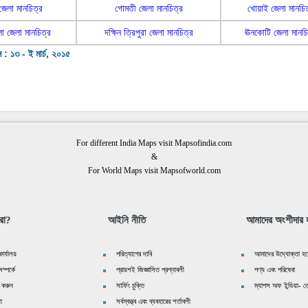
জেলা মানচিত্র
গোমতী জেলা মানচিত্র
খোয়াই জেলা মানচিত
া জেলা মানচিত্র
দক্ষিন ত্রিপুরা জেলা মানচিত্র
ঊনকোটি জেলা মানচি
 : ১৩ - ই মার্চ, ২০১৫
For different India Maps visit Mapsofindia.com
&
For World Maps visit Mapsofworld.com
রা?
আইনি নীতি
আমাদের অংশীদার হ
ার্যালয়
পরিত্যাগের দাবি
আমাদের উদ্যোক্তা হয়
ম্পর্কে
প্রায়শই জিজ্ঞাসিত প্রশ্নাবলী
পণ্য এবং পরিষেবা
 করুন
সার্ফিং চুক্তি
ম্যাপস অফ ইন্ডিয়া- তে
়া
সর্বস্বত্ত্ব এবং ব্যবহারের শর্তাবলী