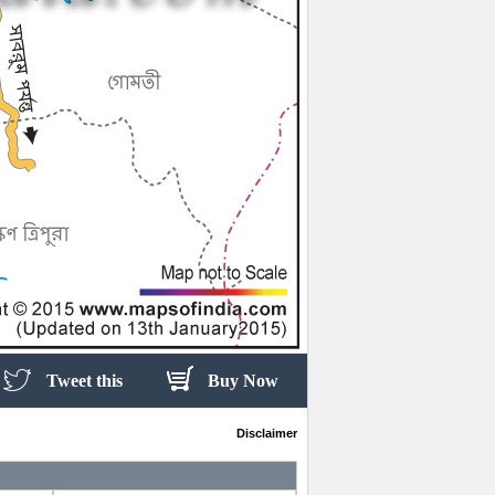
Tweet this
Buy Now
Disclaimer