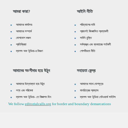
আমরা কারা?
আইনি নীতি
আমাদের কার্যালয়
পরিত্যাগের দাবি
আমাদের সম্পর্কে
প্রায়শই জিজ্ঞাসিত প্রশ্নাবলী
যোগাযোগ করুন
সার্ফিং চুক্তি
প্রতিক্রিয়া
সর্বস্বত্ত্ব এবং ব্যবহারের শর্তাবলী
ম্যাপস অফ ইন্ডিয়া-র বিবরণ
গোপনীয়তা নীতি
আমাদের অংশীদার হয়ে উঠুন
সহায়তা কেন্দ্র
আমাদের উদ্যোক্তা হয়ে উঠুন
আমাদের সাথে যোগসূত্র
পণ্য এবং পরিষেবা
মানচিত্রের প্রস্তাব
ম্যাপস অফ ইন্ডিয়া- তে বিজ্ঞাপন দিন
ম্যাপস অফ ইন্ডিয়া নেটওয়ার্ক সাইটস
We follow
editorialcalls.org
for border and boundary demarcations