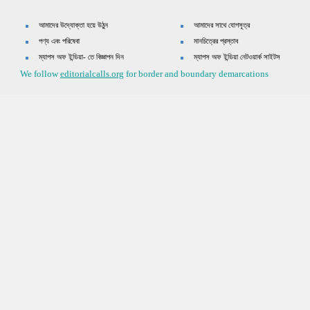
আমাদের উদ্যোক্তা হয়ে উঠুন
আমাদের সাথে যোগসূত্র
পণ্য এবং পরিষেবা
মানচিত্রের প্রস্তাব
ম্যাপস অফ ইন্ডিয়া- তে বিজ্ঞাপন দিন
ম্যাপস অফ ইন্ডিয়া নেটওয়ার্ক সাইটস
We follow
editorialcalls.org
for border and boundary demarcations