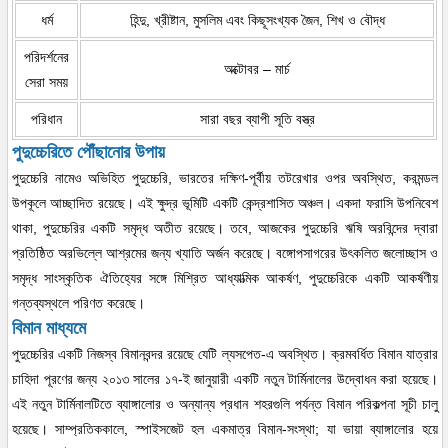
ধর্ম
হিন্দু, খ্রীষ্টান, মুসলিম এবং কিছূসংখ্যক জৈন, শিখ ও বৌদ্ধ
পরিদর্শনের
অক্টোবর – মার্চ
সেরা সময়
পরিধান
সারা বছর ব্যাপী সূতি বস্ত্র
পুদুচ্চেরিতে পৌঁছানোর উপায়
পুদুচ্চেরি নামেও অভিহিত পুদুচ্চেরি, ভারতের দক্ষিণ-পূর্বীয় তটরেখার ওপর অবস্থিত, করমন্ডল
উপকূলে আচ্ছাদিত রয়েছে। এই ক্ষুদ্র ভূমিটি একটি কেন্দ্রশাসিত অঞ্চল। একদা ফরাসি উপনিবেশ
থাকা, পুদুচ্চেরির একটি সমৃদ্ধ অতীত রয়েছে। তবে, আজকের পুদুচ্চেরি ঋষি অরবিন্দের দ্বারা
প্রতিষ্ঠিত অরভিল্লে আশ্রমের জন্য খ্যাতি অর্জন করেছে। বঙ্গোপসাগরের উৎকলিত জলোচ্ছাস ও
সমৃদ্ধ সাংস্কৃতিক ঐতিহ্যের সঙ্গে মিশ্রিত আধ্যাত্মিক আকর্ষণ, পুদুচ্চেরিকে একটি আকর্ষণীয়
গন্তব্যস্থলে পরিণত করেছে।
বিমান মাধ্যমে
পুদুচ্চেরির একটি নিজস্ব বিমানবন্দর রয়েছে যেটি ল্যসপেত-এ অবস্থিত। ক্রমবর্ধিত বিমান যাত্রার
চাহিদা পূরণের জন্য ২০১৩ সালের ১৭-ই জানুয়ারী একটি নতুন টার্মিনালের উদ্বোধন করা হয়েছে।
এই নতুন টার্মিনালটিতে ব্যাঙ্গালোর ও অন্যান্য প্রধান শহরগুলি পর্যন্ত বিমান পরিকল্পনা সূচী চালু
হয়েছে। সাম্প্রতিককালে, স্পাইসজেট হল একমাত্র বিমান-সংস্থা; যা ভায়া ব্যাঙ্গালোর হয়ে