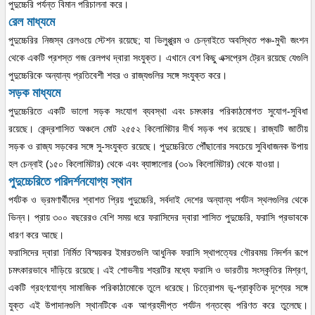
পুদুচ্চেরি পর্যন্ত বিমান পরিচালনা করে।
রেল মাধ্যমে
পুদুচ্চেরির নিজস্ব রেলওয়ে স্টেশন রয়েছে; যা ভিলুপ্পুরম ও চেন্নাইতে অবস্থিত পঞ্চ-মুখী জংশন
থেকে একটি প্রশস্ত গজ রেলপথ দ্বারা সংযুক্ত। এখানে বেশ কিছু এক্সপ্রেস ট্রেন রয়েছে যেগুলি
পুদুচ্চেরিকে অন্যান্য প্রতিবেশী শহর ও রাজ্যগুলির সঙ্গে সংযুক্ত করে।
সড়ক মাধ্যমে
পুদুচ্চেরিতে একটি ভালো সড়ক সংযোগ ব্যবস্থা এবং চমৎকার পরিকাঠমোগত সুযোগ-সুবিধা
রয়েছে। কেন্দ্রশাসিত অঞ্চলে মোট ২৫৫২ কিলোমিটার দীর্ঘ সড়ক পথ রয়েছে। রাজ্যটি জাতীয়
সড়ক ও রাজ্য সড়কের সঙ্গে সু-সংযুক্ত রয়েছে। পুদুচ্চেরিতে পৌঁছানোর সবচেয়ে সুবিধাজনক উপায়
হল চেন্নাই (১৫০ কিলোমিটার) থেকে এবং ব্যাঙ্গালোর (৩০৯ কিলোমিটার) থেকে যাওয়া।
পুদুচ্চেরিতে পরিদর্শনযোগ্য স্থান
পর্যটক ও ভ্রমণার্থীদের শ্বাশত প্রিয় পুদুচ্চেরি, সর্বদাই দেশের অন্যান্য পর্যটন স্থলগুলির থেকে
ভিন্ন। প্রায় ৩০০ বছরেরও বেশি সময় ধরে ফরাসিদের দ্বারা শাসিত পুদুচ্চেরি, ফরাসি প্রভাবকে
ধারণ করে আছে।
ফরাসিদের দ্বারা নির্মিত বিস্ময়কর ইমারতগুলি আধুনিক ফরাসি স্থাপত্যের গৌরবময় নিদর্শন রূপে
চমৎকারভাবে দাঁড়িয়ে রয়েছে। এই শোভনীয় শহরটির মধ্যে ফরাসি ও ভারতীয় সংস্কৃতির মিশ্রণ,
একটি গ্রহণযোগ্য সামাজিক পরিকাঠামোকে তুলে ধরেছে। চিত্রোপম ভূ-প্রাকৃতিক দৃশ্যের সঙ্গে
যুক্ত এই উপাদানগুলি স্থানটিকে এক আগ্রহদীপ্ত পর্যটন গন্তব্যে পরিণত করে তুলেছে।