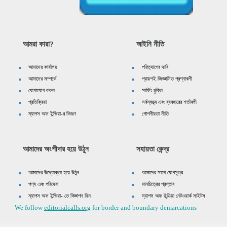
আমরা কারা?
আইনি নীতি
আমাদের কার্যালয়
পরিত্যাগের দাবি
আমাদের সম্পর্কে
প্রায়শই জিজ্ঞাসিত প্রশ্নাবলী
যোগাযোগ করুন
সার্ফিং চুক্তি
প্রতিক্রিয়া
সর্বস্বত্ত্ব এবং ব্যবহারের শর্তাবলী
ম্যাপস অফ ইন্ডিয়া-র বিবরণ
গোপনীয়তা নীতি
আমাদের অংশীদার হয়ে উঠুন
সহায়তা কেন্দ্র
আমাদের উদ্যোক্তা হয়ে উঠুন
আমাদের সাথে যোগসূত্র
পণ্য এবং পরিষেবা
মানচিত্রের প্রস্তাব
ম্যাপস অফ ইন্ডিয়া- তে বিজ্ঞাপন দিন
ম্যাপস অফ ইন্ডিয়া নেটওয়ার্ক সাইটস
We follow
editorialcalls.org
for border and boundary demarcations