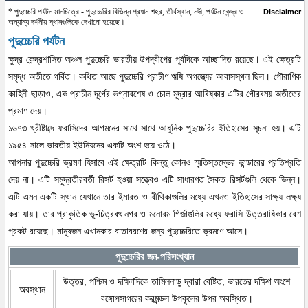
* পুদুচ্চেরি পর্যটন মানচিত্রে - পুদুচ্চেরির বিভিন্ন প্রধান শহর, তীর্থস্থান, নদী, পর্যটন কেন্দ্র ও
Disclaimer
অন্যান্য দর্শনীয় স্থানগুলিকে দেখানো হয়েছে।
পুদুচ্চেরি পর্যটন
ক্ষুদ্র কেন্দ্রশাসিত অঞ্চল পুদুচ্চেরি ভারতীয় উপদ্বীপের পূর্বদিকে আচ্ছাদিত রয়েছে। এই ক্ষেত্রটি
সমৃদ্ধ অতীতে গর্বিত। কথিত আছে পুদুচ্চেরি প্রাচীণ ঋষি অগস্ত্যের আবাসস্থল ছিল। পৌরাণিক
কাহিনী ছাড়াও, এক প্রাচীন দূর্গের ভগ্নাবশেষ ও চোল মূদ্রার আবিষ্কার এটির গৌরবময় অতীতের
প্রমাণ দেয়।
১৬৭৩ খ্রীষ্টাব্দে ফরাসিদের আগমনের সাথে সাথে আধুনিক পুদুচ্চেরির ইতিহাসের সূচনা হয়। এটি
১৯৫৪ সালে ভারতীয় ইউনিয়নের একটি অংশ হয়ে ওঠে।
আপনার পুদুচ্চেরি ভ্রমণ হিসাবে এই ক্ষেত্রটি কিন্তু কোনও স্মৃতিস্তম্ভের ভান্ডারের প্রতিশ্রতি
দেয় না। এটি সমু্দ্রতীরবর্তী রিসর্ট হওয়া সত্ত্বেও এটি সাধারণত সৈকত রিসর্টগুলি থেকে ভিন্ন।
এটি এমন একটি স্থান যেখানে তার ইমারত ও বীথিকাগুলির মধ্যে এখনও ইতিহাসের সাক্ষ্য লক্ষ্য
করা যায়। তার প্রাকৃতিক ভূ-চিত্রবৎ নগর ও মনোরম গির্জাগুলির মধ্যে ফরাসি উত্তরাধিকার বেশ
প্রকট রয়েছে। মানুষজন এখানকার বাতাবরণের জন্য পুদুচ্চেরিতে ভ্রমণে আসে।
পুদুচ্চেরির জন-পরিসংখ্যান
উত্তর, পশ্চিম ও দক্ষিণদিকে তামিলনাড়ু দ্বারা বেষ্টিত, ভারতের দক্ষিণ অংশে
অবস্থান
বঙ্গোপসাগরের করমন্ডল উপকূলের উপর অবস্থিত।