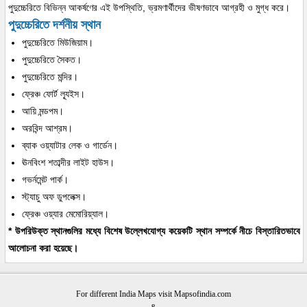
পুদুচ্চেরিতে বিভিন্ন আকর্ষণের এই উপস্থিতি, ভ্রমণার্থীদের ভীষণভাবে আগ্রহী ও মুগ্ধ করে।
পুদুচ্চেরিতে দর্শনীয় স্থান
পুদুচ্চেরিতে মিউজিয়াম।
পুদুচ্চেরিতে সৈকত।
পুদুচ্চেরিতে মন্দির।
ফ্রেঞ্চ ফোর্ট ল্যূইস।
আয়ি মন্ডপম।
অরবিন্দ আশ্রম।
ব্যাক ওয়্যাটার লেক ও গার্ডেন।
ঊনবিংশ শতাব্দীর লাইট হাউস।
গভর্নমেন্ট পার্ক।
স্ট্যাচু অফ ডুপলেক্স।
ফ্রেঞ্চ ওয়্যার মেমোরিয়্যাল।
* উপরিউক্ত স্থানগুলির মধ্যে বিশেষ উল্লেখযোগ্য কয়েকটি স্থান সম্পর্কে নীচে বিস্তারিতভাবে
আলোচনা করা হয়েছে।
For different India Maps visit Mapsofindia.com