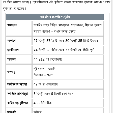
বহু শিল্প আসতে চলেছে। প্রাথমিকভাবে এই কৃষিগত রাজ্যে যোগাযোগ ব্যবস্থা অসাধারণ ভাবে
বৃদ্ধিপ্রাপ্ত হয়েছে।
হরিয়ানার জনপরিসংখ্যান
অবস্থান
ভারতীয় রাজ্য দিল্লি, রাজস্থান, উত্তরাঞ্চল, হিমাচল প্রদেশ,
উত্তর প্রদেশ ও পাঞ্জাব দ্বারা বেষ্টিত।
অক্ষাংশ
27 ডিগ্রী 37 মিনিট থেকে 30 ডিগ্রী 35 মিনিট উত্তর
দ্রাঘিমাংশ
74 ডিগ্রী 28 মিনিট থেকে 77 ডিগ্রী 36 মিনিট পূর্ব
আয়তন
44,212 বর্গ কিলোমিটার
গ্রীষ্মকাল – গুমোট
জলবায়ু
শীতকাল – ঠাণ্ডা
সর্বোচ্চ তাপমাত্রা
47 ডিগ্রী সেলসিয়াস
সর্বনিম্ন তাপমাত্রা
5 ডিগ্রী থেকে 9 ডিগ্রী সেলসিয়াস
বার্ষিক গড় বৃষ্টিপাত
455 মিলি মিটার
রাজধানী
চন্ডীগড়