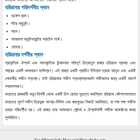
হরিয়ানার পরিদর্শনীয় স্থান
বঢ়কল হ্রদ।
স্টার মনুমেন্ট।
সরস।
আম্বালা ক্যান্টনমেন্টের প্যাটেল পার্ক।
সোহনা।
হরিয়ানার দর্শনীয় স্থান
প্রাকৃতিক ঐশ্বর্য এবং সাংস্কৃতিক উন্মাদনায় পরিপূর্ণ চিত্রানুগ রাজ্য হরিয়ানা গ্রাম্য এবং
শহুরের একটি অসাধারণ সংমিশ্রণ। এই রাজ্য একটি প্রাচীন ইতিহাস দ্বারা আবৃত এবং একটি
লোভনীয় পর্যটন গন্তব্য। তাই হরিয়ানায় পর্যটন গন্তব্যস্থলগুলি পর্যটকদের জন্য একটি আদর্শ
পশ্চাদপসরণ।
ভারতের রাজধানী নতুন দিল্লী থেকে একটি ঢিল ছোড়া দূরত্বে অবস্থিত হরিয়ানা কৌশলগতভাবে
ভারতের সুবর্ণ পর্যটন ত্রিভুজ আগ্রা-দিল্লি এবং জয়পুরের নিকটে অবস্থিত, যা লক্ষ লক্ষ পর্যটক
দ্বারা পরিদর্শীত হয়। এই রাজ্য তার অসাধারণ সৌন্দর্য ও ঐশ্বর্যশালী পর্যটক আকর্ষণের জন্য
সুপরিচিত।
For different India Maps visit Mapsofindia.com