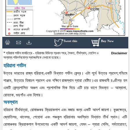
Tweet this
Buy Now
* হরিয়ানা পর্যটন মানচিত্রে - হরিয়ানার বিভিন্ন প্রধান শহর, সৈকত, তীর্থস্থান, হোটেল ও
Disclaimer
অন্যান্য পরিদর্শনযোগ্য স্থানগুলিকে দেখানো হয়েছে।
হরিয়ানা পর্যটন
উত্তর ভারতের রাজ্য হরিয়ানা,একটি বিখ্যাত পর্যটন কেন্দ্র। এটা পূর্বে উত্তর প্রদেশ,পশ্চিমে
পাঞ্জাব, উত্তরে হিমাচল প্রদেশ এবং দক্ষিণে রাজস্থান দ্বারা বেষ্টিত।এর রাজধানী চণ্ডীগড় হল
একটি কেন্দ্রশাসিত অঞ্চল এবং প্রশাসনিক দিক দিয়ে এটি চার ভাগে বিভক্ত – আম্বালা,
রোহতক, গুড়গাঁও এবং হিসার।
অবস্থান
হরিয়ানা তীর্থযাত্রা, রোমাঞ্চকর ক্রিয়াকলাপ এবং মজার জন্য একটি আদর্শ জায়গা। কুরুক্ষেত্র,
জ্যোতিসর, থানেসর, পেহোবা এবং পঞ্চকুল হরিয়ানায় অবস্থিত বিখ্যাত তীর্থ স্থান। এটি
রোমাঞ্চকর ক্রিয়াকলাপ উপভোগের একটি আদর্শ জায়গা, যেমন – প্যারা সেলিং, পর্বতারোহণ,