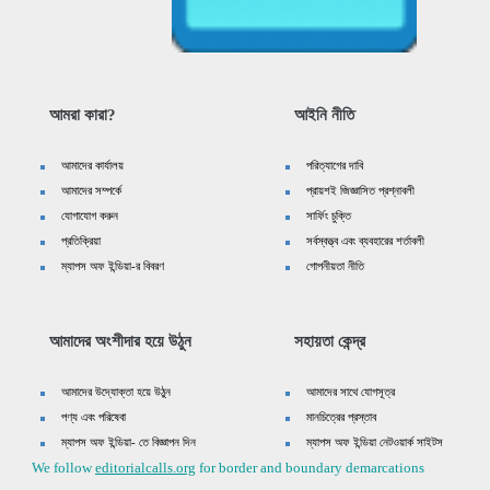
আমরা কারা?
আইনি নীতি
আমাদের কার্যালয়
পরিত্যাগের দাবি
আমাদের সম্পর্কে
প্রায়শই জিজ্ঞাসিত প্রশ্নাবলী
যোগাযোগ করুন
সার্ফিং চুক্তি
প্রতিক্রিয়া
সর্বস্বত্ত্ব এবং ব্যবহারের শর্তাবলী
ম্যাপস অফ ইন্ডিয়া-র বিবরণ
গোপনীয়তা নীতি
আমাদের অংশীদার হয়ে উঠুন
সহায়তা কেন্দ্র
আমাদের উদ্যোক্তা হয়ে উঠুন
আমাদের সাথে যোগসূত্র
পণ্য এবং পরিষেবা
মানচিত্রের প্রস্তাব
ম্যাপস অফ ইন্ডিয়া- তে বিজ্ঞাপন দিন
ম্যাপস অফ ইন্ডিয়া নেটওয়ার্ক সাইটস
We follow
editorialcalls.org
for border and boundary demarcations