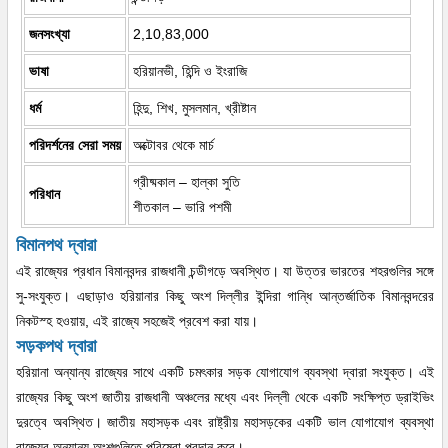
জনসংখ্যা
2,10,83,000
ভাষা
হরিয়ানভী, হিন্দি ও ইংরাজি
ধর্ম
হিন্দু, শিখ, মুসলমান, খ্রীষ্টান
পরিদর্শনের সেরা সময়
অক্টোবর থেকে মার্চ
গ্রীষ্মকাল – হাল্কা সুতি
পরিধান
শীতকাল – ভারি পশমী
বিমানপথ দ্বারা
এই রাজ্যের প্রধান বিমানবন্দর রাজধানী চন্ডীগড়ে অবস্থিত। যা উত্তর ভারতের শহরগুলির সঙ্গে
সু-সংযুক্ত। এছাড়াও হরিয়ানার কিছু অংশ দিল্লীর ইন্দিরা গান্ধি আন্তর্জাতিক বিমানবন্দরের
নিকটস্হ হওয়ায়, এই রাজ্যে সহজেই প্রবেশ করা যায়।
সড়কপথ দ্বারা
হরিয়ানা অন্যান্য রাজ্যের সাথে একটি চমৎকার সড়ক যোগাযোগ ব্যবস্থা দ্বারা সংযুক্ত। এই
রাজ্যের কিছু অংশ জাতীয় রাজধানী অঞ্চলের মধ্যে এবং দিল্লী থেকে একটি সংক্ষিপ্ত ড্রাইভিং
দুরত্বে অবস্থিত। জাতীয় মহাসড়ক এবং রাষ্ট্রীয় মহাসড়কের একটি ভাল যোগাযোগ ব্যবস্থা
রাজ্যের অন্যান্য অংশগুলিতে পরিষেবা প্রদান করে।