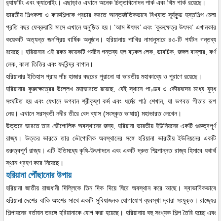
র‍্যাফটিং এবং ক্যানোইং। এছাড়াও এখানে অনেক চিত্তবিনোদন পার্ক এবং থিম পার্ক রয়েছে।
ভারতীয় শিল্পকলা ও কারুশিল্পকে প্রচার করতে আন্তর্জাতিকভাবে বিখ্যাত সূর্যকুন্ড হস্তশিল্প মেলা
প্রতি বছর ফেব্রুয়ারি মাসে এখানে অনুষ্ঠিত হয়। ‘আম উৎসব’ এবং ‘কুরুক্ষেত্র উৎসব’ এখানকার
কয়েকটি অত্যন্ত জনপ্রিয় বার্ষিক অনুষ্ঠান। হরিয়ানায় পাখির নামানুসারে ৪৩-টি পর্যটন গন্তব্য
রয়েছে। হরিয়ানার এই রকম কয়েকটি পর্যটন গন্তব্য হল বঢ়কল লেক, ডাবচিক, জঙ্গল বাব্লার, কর্ণ
লেক, কালা তিতির এবং যদবিন্দ্র বাগান।
হরিয়ানার ইতিহাস প্রায় পাঁচ হাজার বছরের পুরানো যা ভারতীয় মহাকাব্যে ও পুরাণে রয়েছে।
হরিয়ানার কুরুক্ষেত্রের উল্লেখ মহাভারতে রয়েছে, যেই স্থানে পাণ্ডব ও কৌরবদের মধ্যে যুদ্ধ
সংঘটিত হয় এবং যেখানে ভগবান শ্রীকৃষ্ণ কর্ম এবং ধর্মের পাঠ শেখান, যা ভগবত গীতার রূপ
নেয়। এখানে সরস্বতী নদীর তীরে বেদ ব্যাস (সংস্কৃত ভাষায়) মহাভারত লেখেন।
উত্তরে ভারতে তার ভৌগোলিক অবস্থানের জন্য, হরিয়ানা ভারতীয় ইউনিয়নের একটি গুরুত্বপূর্ণ
রাজ্য। উত্তর ভারতে তার ভৌগোলিক অবস্থানের সঙ্গে হরিয়ানা ভারতীয় ইউনিয়নের একটি
গুরুত্বপূর্ণ রাজ্য। এটি ইতিমধ্যে কৃষি-উৎপাদনে এবং একটি দ্রুত শিল্পোন্নত রাজ্য হিসাবে যথার্থ
স্থান গ্রহণ করে নিয়েছে।
হরিয়ানা পৌঁছানোর উপায়
হরিয়ানা জাতীয় রাজধানী দিল্লিকে তিন দিক দিয়ে ঘিরে অবস্থান করে আছে। স্বাভাবিকভাবে
হরিয়ানা দেশের বাকি অংশের সাথে একটি সুবিধাজনক যোগাযোগ ব্যবস্থা দ্বারা সংযুক্ত। রাজ্যের
শিল্পায়নের বর্তমান তরঙ্গে হরিয়ানাকে যোগ করা হয়েছে। হরিয়ানায় বহু সংখ্যক শিল্প তৈরি হচ্ছে এবং