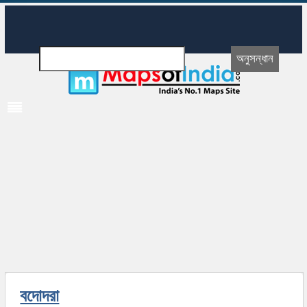
বদোদরা