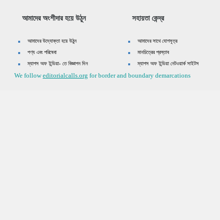
আমাদের অংশীদার হয়ে উঠুন
সহায়তা কেন্দ্র
আমাদের উদ্যোক্তা হয়ে উঠুন
আমাদের সাথে যোগসূত্র
পণ্য এবং পরিষেবা
মানচিত্রের প্রস্তাব
ম্যাপস অফ ইন্ডিয়া- তে বিজ্ঞাপন দিন
ম্যাপস অফ ইন্ডিয়া নেটওয়ার্ক সাইটস
We follow
editorialcalls.org
for border and boundary demarcations