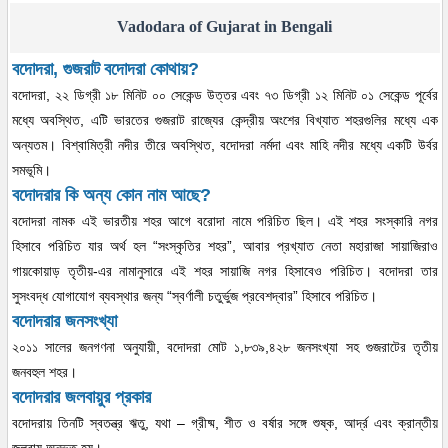
Vadodara of Gujarat in Bengali
বদোদরা, গুজরাট
বদোদরা কোথায়?
বদোদরা, ২২ ডিগ্রী ১৮ মিনিট ০০ সেকেন্ড উত্তর এবং ৭৩ ডিগ্রী ১২ মিনিট ০১ সেকেন্ড পূর্বের
মধ্যে অবস্থিত, এটি ভারতের গুজরাট রাজ্যের কেন্দ্রীয় অংশের বিখ্যাত শহরগুলির মধ্যে এক
অন্যতম। বিশ্বামিত্রী নদীর তীরে অবস্থিত, বদোদরা নর্মদা এবং মাহি নদীর মধ্যে একটি উর্বর
সমভূমি।
বদোদরার কি অন্য কোন নাম আছে?
বদোদরা নামক এই ভারতীয় শহর আগে বরোদা নামে পরিচিত ছিল। এই শহর সংস্কারি নগর
হিসাবে পরিচিত যার অর্থ হল “সংস্কৃতির শহর”, আবার প্রখ্যাত নেতা মহারাজা সায়াজিরাও
গায়কোয়াড় তৃতীয়-এর নামানুসারে এই শহর সায়াজি নগর হিসাবেও পরিচিত। বদোদরা তার
সুসংবদ্ধ যোগাযোগ ব্যবস্থার জন্য “স্বর্ণালী চতুর্ভুজ প্রবেশদ্বার” হিসাবে পরিচিত।
বদোদরার জনসংখ্যা
২০১১ সালের জনগণনা অনুযায়ী, বদোদরা মোট ১,৮৩৯,৪২৮ জনসংখ্যা সহ গুজরাটের তৃতীয়
জনবহুল শহর।
বদোদরার জলবায়ুর প্রকার
বদোদরায় তিনটি স্বতন্ত্র ঋতু, যথা – গ্রীষ্ম, শীত ও বর্ষার সঙ্গে শুষ্ক, আর্দ্র এবং ক্রান্তীয়