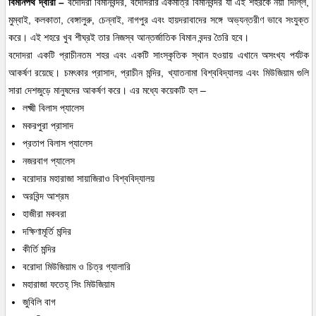
বিমানপথ দ্বারা –
বদোদরা বিমানবন্দর, বদোদরার একমাত্র বিমানবন্দর যা এই শহরকে নয়া দিল্লি,
মুম্বাই, কলকাতা, বেঙ্গালুরু, চেন্নাই, নাগপুর এবং হায়দরাবাদের সঙ্গে অভ্যন্তরীণ ভাবে সংযুক্ত
করে। এই শহরে খুব শীঘ্রই তার নিজস্ব আন্তর্জাতিক বিমান বন্দর তৈরি হবে।
বদোদরা একটি প্রাচীনতম শহর এবং একটি সাংস্কৃতিক স্থান হওয়ায় এখানে অসংখ্য পর্যটক
আকর্ষণ রয়েছে। চমৎকার প্রাসাদ, প্রাচীন মন্দির, খ্যাতনামা বিশ্ববিদ্যালয় এবং মিউজিয়াম গুলি
সারা দেশজুড়ে মানুষদের আকর্ষণ করে। এর মধ্যে কয়েকটি হল –
লক্ষ্মী বিলাস প্যালেস
মকরপুরা প্রাসাদ
প্রতাপ বিলাস প্যালেস
নজরবাগ প্যালেস
বরোদার মহারাজা সায়াজিরাও বিশ্ববিদ্যালয়
অরবিন্দ আশ্রম
হাজীরা মকবরা
দক্ষিণামূর্তি মন্দির
কীর্তি মন্দির
বরোদা মিউজিয়াম ও চিত্র গ্যালারি
মহারাজা ফতেহ্ সিং মিউজিয়াম
জুবিলি বাগ