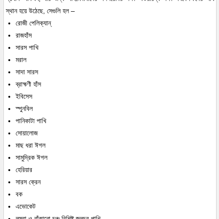
স্থান হয়ে উঠেছে, সেগুলি হল –
রোজী পেলিক্যান্
রাজহাঁস
সারস পাখি
মরাল
সাদা সারস
ব্রাহ্মণী হাঁস
ইবিসেস
স্পুনবিল
পানিকাটা পাখি
সোয়ালোজ
মাছ ধরা ঈগল
সামুদ্রিক ঈগল
হেরিয়ার
সারস ক্রেন
বক
এভোকেট
লম্বা ও বাঁকানো চঞ্চু বিশিষ্ট জলচর পাখি