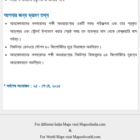
আপনার জন্য ভ্রমণ তথ্য
আহমেদাবাদের নলসরোবর পক্ষী অভয়ারণ্যের একটি সফর পরিকল্পনা এবং তার প্রকৃত
আড়ম্বর এবং সৌন্দর্য উপভোগ করার শ্রেষ্ঠ সময় হল নভেম্বর মাস থেকে ফেব্রুয়ারি মাস
পর্যন্ত।
নিকটস্থ রেলওয়ে স্টেশন ৪০ কিলোমিটার দূরে ভিরাঙ্গমে অবস্থিত।
আহমেদাবাদের নলসরোবর পক্ষী অভয়ারণ্যের নিকটস্থ বিমানবন্দর ৬৪ কিলোমিটার দূরত্বে
আহমেদাবাদে অবস্থিত।
* সর্বশেষ সংযোজন : ২৫ - শে মে, ২০১৫
For different India Maps visit Mapsofindia.com
&
For World Maps visit Mapsofworld.com