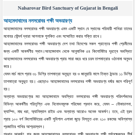
Nalsarovar Bird Sanctuary of Gujarat in Bengali
আহমেদাবাদের নলসরোবর পক্ষী অভয়ারণ্য
আহমেদাবাদের নলসরোবর পক্ষী অভয়ারণ্য এমন একটি স্থান যে স্থানের পরিযায়ী পাখিরা তাদের
মনোহর সৌন্দর্য দ্বারা আপনাকে পুলকিত এবং সম্মোহিত করার শক্তি রাখে।
আহমেদাবাদের নলসরোবর পক্ষী অভয়ারণ্য দেশ তথা বিদেশের সকল প্রান্তের পক্ষী প্রেমীদের
জন্য একটি আকর্ষণীয় স্থান।আহমেদাবাদ থেকে আনুমানিক ৫৪ কিলোমিটার দূরত্বে অবস্থিত
আহমেদাবাদের নলসরোবর পক্ষী অভয়ারণ্য প্রায় সারা বছর ধরে চরম তাপমাত্রার ওঠানামা অনুভব
করে।
যেমন মার্চ মাসে প্রায় ৩১ ডিগ্রি তাপমাত্রা অনুভূত হয় ও জানুয়ারি মাসে তিক্ত ঠান্ডায় ১১ ডিগ্রি
তাপমাত্রা অনুভূত হয়। এছাড়াও আহমেদাবাদের নলসরোবর পক্ষী অভয়ারণ্য বর্ষার জলে পরিপূর্ণ
হয়।
অন্যান্য অভয়ারণ্যের মত আহমেদাবাদে অবস্থিত নলসরোবর পক্ষী অভয়ারণ্য পরিদর্শকদের
বিভিন্ন আকর্ষণীয় পরিতৃপ্তি এবং বিনোদনমূলক পরিষেবা প্রদান করে, যেমন – নৌকাচালনা,
ক্যাম্পিং, মাছ ধরা, অ্যানিম্যাল রাইড এবং অন্যান্য আরোও অনেক আকর্ষণ। তবে, এই হ্রদ
প্রায় ১০০ বর্গ কিলোমিটারের একটি সুবিশাল এলাকা জুড়ে বিস্তৃত এবং ২১০ রকমের অবিশ্বাস্য
প্রজাতির পাখির আশ্রয়স্থল।
প্রধান আকর্ষণ, যার জন্য আহমেদাবাদের নলসরোবর পক্ষী অভয়ারণ্য পক্ষী পর্যবেক্ষকদের শীর্ষ