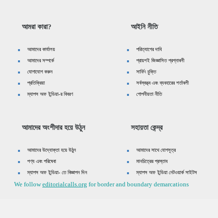
আমরা কারা?
আইনি নীতি
আমাদের কার্যালয়
পরিত্যাগের দাবি
আমাদের সম্পর্কে
প্রায়শই জিজ্ঞাসিত প্রশ্নাবলী
যোগাযোগ করুন
সার্ফিং চুক্তি
প্রতিক্রিয়া
সর্বস্বত্ত্ব এবং ব্যবহারের শর্তাবলী
ম্যাপস অফ ইন্ডিয়া-র বিবরণ
গোপনীয়তা নীতি
আমাদের অংশীদার হয়ে উঠুন
সহায়তা কেন্দ্র
আমাদের উদ্যোক্তা হয়ে উঠুন
আমাদের সাথে যোগসূত্র
পণ্য এবং পরিষেবা
মানচিত্রের প্রস্তাব
ম্যাপস অফ ইন্ডিয়া- তে বিজ্ঞাপন দিন
ম্যাপস অফ ইন্ডিয়া নেটওয়ার্ক সাইটস
We follow
editorialcalls.org
for border and boundary demarcations