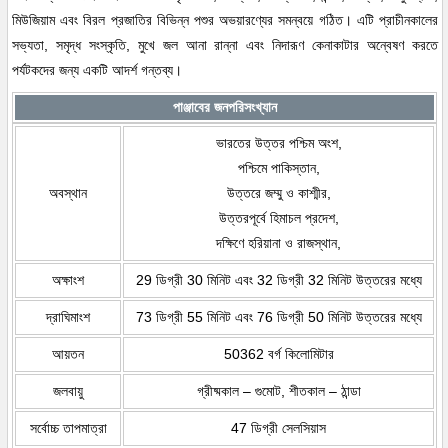
মিউজিয়াম এবং বিরল প্রজাতির বিভিন্ন পশুর অভয়ারণ্যের সমন্বয়ে গঠিত। এটি প্রাচীনকালের
সভ্যতা, সমৃদ্ধ সংস্কৃতি, মুখে জল আনা রান্না এবং নিদারূণ কেনাকাটার অন্বেষণ করতে
পর্যটকদের জন্য একটি আদর্শ গন্তব্য।
পাঞ্জাবের জনপরিসংখ্যান
ভারতের উত্তর পশ্চিম অংশ,
পশ্চিমে পাকিস্তান,
অবস্থান
উত্তরে জম্মু ও কাশ্মীর,
উত্তরপূর্বে হিমাচল প্রদেশ,
দক্ষিণে হরিয়ানা ও রাজস্থান,
অক্ষাংশ
29 ডিগ্রী 30 মিনিট এবং 32 ডিগ্রী 32 মিনিট উত্তরের মধ্যে
দ্রাঘিমাংশ
73 ডিগ্রী 55 মিনিট এবং 76 ডিগ্রী 50 মিনিট উত্তরের মধ্যে
আয়তন
50362 বর্গ কিলোমিটার
জলবায়ু
গ্রীষ্মকাল – গুমোট, শীতকাল – ঠান্ডা
সর্বোচ্চ তাপমাত্রা
47 ডিগ্রী সেলসিয়াস