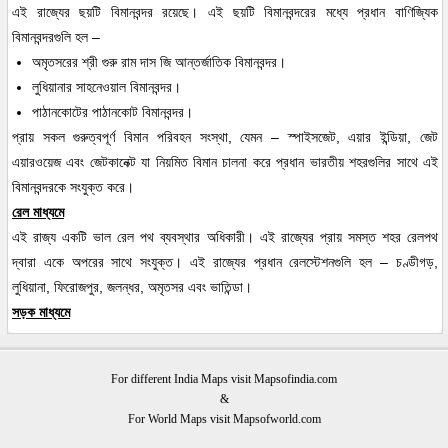
এই রাজ্যের ছয়টি বিমানবন্দর রয়েছে। এই ছয়টি বিমানবন্দরের মধ্যে প্রধান বাণিজ্যিক
বিমানবন্দরগুলি হল –
অমৃতসরের শ্রী গুরু রাম দাস জি আন্তর্জাতিক বিমানবন্দর।
লুধিয়ানার সাহনেওয়াল বিমানবন্দর।
পাঠানকোটের পাঠানকোট বিমানবন্দর।
প্রায় সকল গুরুত্বপূর্ণ বিমান পরিবহন সংস্থা, যেমন – স্পাইসজেট, এয়ার ইন্ডিয়া, জেট
এয়ারওয়েজ এবং জেটকানেক্ট যা নিয়মিত বিমান চালনা করে প্রধান ভারতীয় শহরগুলির সাথে এই
বিমানবন্দরকে সংযুক্ত করে।
রেল মাধ্যমে
এই রাজ্য একটি ভাল রেল পথ ব্যবস্থার অধিকারী। এই রাজ্যের প্রায় সমস্ত শহর রেলপথ
দ্বারা একে অপরের সাথে সংযুক্ত। এই রাজ্যের প্রধান রেলস্টেশনগুলি হল – চণ্ডীগড়,
লুধিয়ানা, ফিরোজপুর, জলন্ধর, অমৃতসর এবং ভাতিন্ডা।
সড়ক মাধ্যমে
For different India Maps visit Mapsofindia.com
&
For World Maps visit Mapsofworld.com