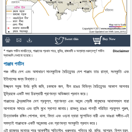
Tweet this
Buy Now
* পাঞ্জাব পর্যটন মানচিত্রে, পাঞ্জাবের প্রধান শহর, মন্দির, রাজধানী ও অন্যান্য গুরুত্বপূর্ণ পর্যটন
Disclaimer
স্থানগুলি দেখানো হয়েছে।
পাঞ্জাব পর্যটন
পঞ্চ নদীর দেশ এবং অসাধারণ সাংস্কৃতিক বৈচিত্র্যের দেশ পাঞ্জাব তার রান্না, সংস্কৃতি এবং
ইতিহাসের জন্য বিখ্যাত।
উজ্জ্বল সবুজ উর্বর কৃষি জমি, চকমকে জল, নীল রঙের বিভিন্ন বৈচিত্র্যের আকাশ আপনার
ইন্দ্রিয়কে একটি সদা চিরস্থায়ী প্রাণবন্ত অভিজ্ঞতা প্রদান করে।
পাঞ্জাবের ঐন্দ্রজালিক দেশ প্রফুল্ল, প্রাণবন্ত এবং আনন্দ প্রেমী মানুষদের আবাসস্থল যারা
আপনাকে সাদরে এবং হাসি মুখে স্বাগত জানায়। রামধনু রঙের পাগড়ী পরিহিত প্রফুল্ল পুরুষ,
চিত্তাকর্ষক রঙ্গিন পোশাক, বালা, ফিতা এবং ওড়না দ্বারা সুশোভিত নারী এবং ভাঙরা সঙ্গীত-এই
সমস্তই পাঞ্জাবকে একটি আনন্দময় এবং প্রাণবন্ত সংস্কৃতি প্রদান করে।
এই রাজ্যের মনোহর শহর আকর্ষণীয় স্মৃতিসৌধ, গুরুদ্বার, পবিত্র মঠ, মন্দির, আশ্রম, বিপুল হ্রদ,