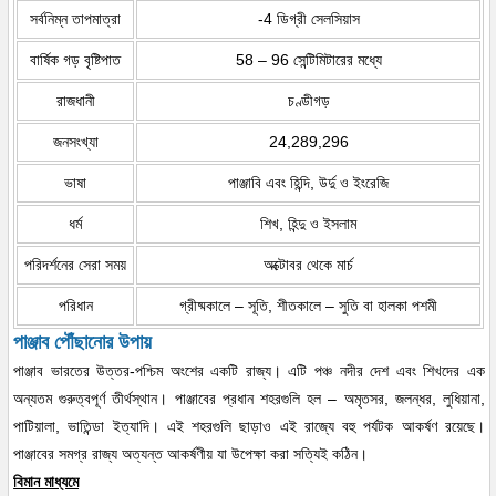
সর্বনিম্ন তাপমাত্রা
-4 ডিগ্রী সেলসিয়াস
বার্ষিক গড় বৃষ্টিপাত
58 – 96 সেন্টিমিটারের মধ্যে
রাজধানী
চণ্ডীগড়
জনসংখ্যা
24,289,296
ভাষা
পাঞ্জাবি এবং হিন্দি, উর্দু ও ইংরেজি
ধর্ম
শিখ, হিন্দু ও ইসলাম
পরিদর্শনের সেরা সময়
অক্টোবর থেকে মার্চ
পরিধান
গ্রীষ্মকালে – সূতি, শীতকালে – সুতি বা হালকা পশমী
পাঞ্জাব পৌঁছানোর উপায়
পাঞ্জাব ভারতের উত্তর-পশ্চিম অংশের একটি রাজ্য। এটি পঞ্চ নদীর দেশ এবং শিখদের এক
অন্যতম গুরুত্বপূর্ণ তীর্থস্থান। পাঞ্জাবের প্রধান শহরগুলি হল – অমৃতসর, জলন্ধর, লুধিয়ানা,
পাটিয়ালা, ভাতিন্ডা ইত্যাদি। এই শহরগুলি ছাড়াও এই রাজ্যে বহু পর্যটক আকর্ষণ রয়েছে।
পাঞ্জাবের সমগ্র রাজ্য অত্যন্ত আকর্ষণীয় যা উপেক্ষা করা সত্যিই কঠিন।
বিমান মাধ্যমে