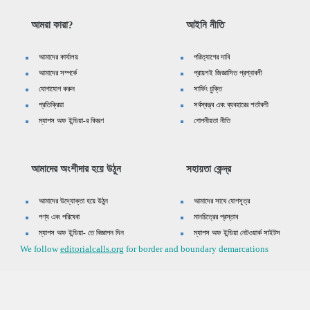
আমরা কারা?
আইনি নীতি
আমাদের কার্যালয়
পরিত্যাগের দাবি
আমাদের সম্পর্কে
প্রায়শই জিজ্ঞাসিত প্রশ্নাবলী
যোগাযোগ করুন
সার্ফিং চুক্তি
প্রতিক্রিয়া
সর্বস্বত্ত্ব এবং ব্যবহারের শর্তাবলী
ম্যাপস অফ ইন্ডিয়া-র বিবরণ
গোপনীয়তা নীতি
আমাদের অংশীদার হয়ে উঠুন
সহায়তা কেন্দ্র
আমাদের উদ্যোক্তা হয়ে উঠুন
আমাদের সাথে যোগসূত্র
পণ্য এবং পরিষেবা
মানচিত্রের প্রস্তাব
ম্যাপস অফ ইন্ডিয়া- তে বিজ্ঞাপন দিন
ম্যাপস অফ ইন্ডিয়া নেটওয়ার্ক সাইটস
We follow
editorialcalls.org
for border and boundary demarcations