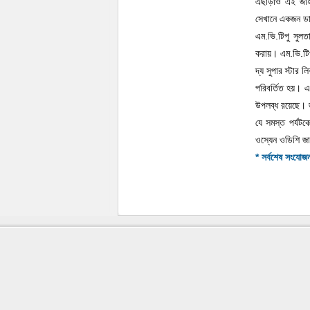
এছাড়াও এই জাহা
সেখানে একজন ড
এম.ভি.টিপু সুলত
করায়। এম.ভি.টিপ
দ্য সুপার স্টার 
পরিবর্তিত হয়। এ
উপলব্ধ রয়েছে। জ
যে সমস্ত পর্যটক
ওস্যেন ওডিশি জ
* সর্বশেষ সংযোজ