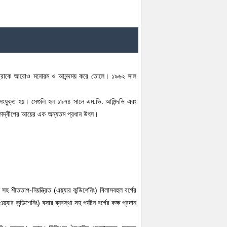
মণ-যাত্রাকে আরোও মনোরম ও আনন্দময় করে তোলে। ১৯৬২ সাল
ংযু্ক্ত হয়। সেগুলি হল ১৯৭৪ সালে এম.ভি. আমিন্দভি এবং
ক্ষাদ্বীপের আয়ের এক অন্যতম প্রধান উৎস।
 সহ শীততাপ-নিয়ন্ত্রিত (এয়্যার কন্ডিশেনিং) বিলাসবহুল বর্গের
্যার কন্ডিশেনিং) বসার ব্যবস্থা সহ পর্যটন বর্গের কক্ষ প্রদান