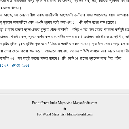
জগুলিতে সতেজতার জন্য স্বয়ং-পরিবেশিত ভোজনালয়, স্ন্যাকস বার, লঞ্জ, ভিডিও প্রদর্শনী ইত্য
াক্তারও থাকেন।
ান জাহাজ, দ্য কোরাল রীফ ক্রুজ যাত্রীবাহী জাহাজগুলি ৫-দিনের সফর প্যাকেজের সাথে আপনাকে কা
ু সুলতান জাহাজটিতে মোট ৩৬-টি প্রথম বর্গের কক্ষ এবং ১০০-টি পর্যটন বর্গের কক্ষ রয়েছে।
লিব্রা-র ন্যায় তারকা ক্রুজগুলিতে মুম্বাই থেকে লাক্ষাদ্বীপ পর্যন্ত একটি তিন রাতের প্যাকেজ কর্মসূ
গুলিতে শোভনীয় কক্ষ, প্রথম বর্গের কক্ষ এবং পর্যটন কক্ষ রয়েছে। এগুলিতে ভারতীয় ও মহাদ্বীপীয়
াকুজ্জি সুবিধা যুক্ত সুইমিং পুলে আপনি নিজেকে প্লাবিত করতে পারেন। ক্যাসিনো খেলার জন্য কক্ষ
েরা গোয়া থেকে যাত্রা শুরু করেন, তাদেরকে এম.এস. ওস্যেন ওডিশি জাহাজে করে ভারত মহাসাগরীয়
াহাজটির ২৫০ জন যাত্রী বহনের ক্ষমতা রয়েছে। এটি একটি ১৪ রাতের প্যাকেজ সফর নিয়ে গঠিত।
ন : ২৭ - শে মে, ২০১৫
For different India Maps visit Mapsofindia.com
&
For World Maps visit Mapsofworld.com