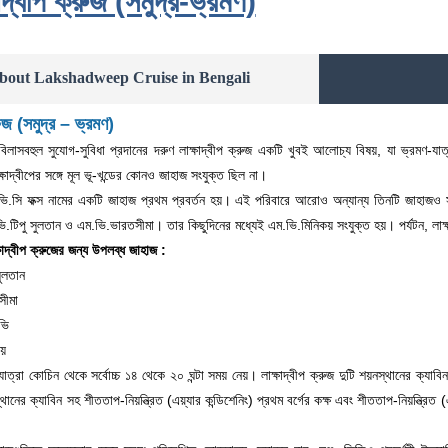
ষাদ্বীপ ক্রুজ (সমুদ্র-ভ্রমণ)
bout Lakshadweep Cruise in Bengali
্রুজ (সমুদ্র – ভ্রমণ)
বিলাসবহুল সুযোগ-সুবিধা প্রদানের দরুণ লাক্ষাদ্বীপ ক্রুজ একটি খুবই আলোচ্য বিষয়, যা ভ্র
ক্ষাদ্বীপের সঙ্গে মূল ভূ-খন্ডের কোনও জাহাজ সংযুক্ত ছিল না।
ি.সি ফক্স নামের একটি জাহাজ প্রথম প্রবর্তন হয়। এই পরিবারে আরোও অন্যান্য তিনটি জাহাজও স
.টিপু সুলতান ও এম.ভি.ভারতসীমা। তার কিছুদিনের মধ্যেই এম.ভি.মিনিকয় সংযুক্ত হয়। পর্যটন, লা
ষাদ্বীপ ক্রুজের জন্য উপলব্ধ জাহাজ :
সুলতান
সীমা
ভি
কয়
জ যাত্রা কোচিন থেকে সর্বোচ্চ ১৪ থেকে ২০ ঘন্টা সময় নেয়। লাক্ষাদ্বীপ ক্রুজ দুটি শয়নস্থানের ক্যাবিন
থানের ক্যাবিন সহ শীততাপ-নিয়ন্ত্রিত (এয়্যার কন্ডিশেনিং) প্রথম বর্গের কক্ষ এবং শীততাপ-নিয়ন্ত্রিত (এয়