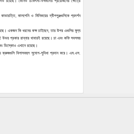
াদিও রয়েছে। কোনও চিকিৎসা-ঔষধাদির প্রয়োজনের ক্ষেত্রে
ভারত্তি, কালপেনি ও মিনিকয়ের দ্বীপপুঞ্জগুলিকে প্রদর্শন
চী রয়েছে। একজন কি ধরনের কক্ষ চাইছেন, তার উপর এগুলির মূল্য
, এই উভয় প্রকার রান্নার খাবারই রয়েছে। চা এবং কফি সবসময়
 এবং ডিস্কোও এখানে রয়েছে।
 ক্রুজগুলি বিলাসবহুল সুযোগ-সুবিধা প্রদান করে। এম.এস.