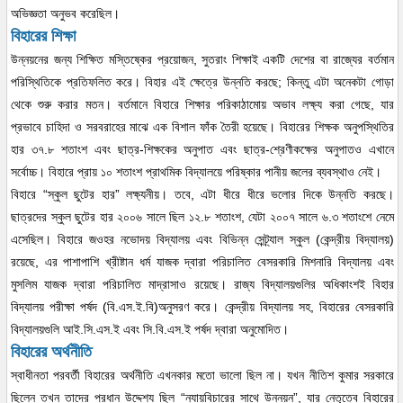
অভিজ্ঞতা অনুভব করেছিল।
বিহারের শিক্ষা
উন্নয়নের জন্য শিক্ষিত মস্তিষ্কের প্রয়োজন, সুতরাং শিক্ষাই একটি দেশের বা রাজ্যের বর্তমান
পরিস্থিতিকে প্রতিফলিত করে। বিহার এই ক্ষেত্রে উন্নতি করছে; কিন্তু এটা অনেকটা গোড়া
থেকে শুরু করার মতন। বর্তমানে বিহারে শিক্ষার পরিকাঠামোয় অভাব লক্ষ্য করা গেছে, যার
প্রভাবে চাহিদা ও সরবরাহের মাঝে এক বিশাল ফাঁক তৈরী হয়েছে। বিহারের শিক্ষক অনুপস্থিতির
হার ৩৭.৮ শতাংশ এবং ছাত্র-শিক্ষকের অনুপাত এবং ছাত্র-শ্রেণীকক্ষের অনুপাতও এখানে
সর্বোচ্চ। বিহারে প্রায় ১০ শতাংশ প্রাথমিক বিদ্যালয়ে পরিষ্কার পানীয় জলের ব্যবস্থাও নেই।
বিহারে “স্কুল ছুটের হার” লক্ষ্যনীয়। তবে, এটা ধীরে ধীরে ভলোর দিকে উন্নতি করছে।
ছাত্রদের স্কুল ছুটের হার ২০০৬ সালে ছিল ১২.৮ শতাংশ, যেটা ২০০৭ সালে ৬.৩ শতাংশে নেমে
এসেছিল। বিহারে জওহর নভোদয় বিদ্যালয় এবং বিভিন্ন সেন্ট্র্যাল স্কুল (কেন্দ্রীয় বিদ্যালয়)
রয়েছে, এর পাশাপাশি খ্রীষ্টান ধর্ম যাজক দ্বারা পরিচালিত বেসরকারি মিশনারি বিদ্যালয় এবং
মুসলিম যাজক দ্বারা পরিচালিত মাদ্রাসাও রয়েছে। রাজ্য বিদ্যালয়গুলির অধিকাংশই বিহার
বিদ্যালয় পরীক্ষা পর্ষদ (বি.এস.ই.বি)অনুসরণ করে। কেন্দ্রীয় বিদ্যালয় সহ, বিহারের বেসরকারি
বিদ্যালয়গুলি আই.সি.এস.ই এবং সি.বি.এস.ই পর্ষদ দ্বারা অনুমোদিত।
বিহারের অর্থনীতি
স্বাধীনতা পরবর্তী বিহারের অর্থনীতি এখনকার মতো ভালো ছিল না। যখন নীতিশ কুমার সরকারে
ছিলেন তখন তাদের প্রধান উদ্দেশ্য ছিল “ন্যায়বিচারের সাথে উন্নয়ন”, যার নেতৃ্ত্বে বিহারের