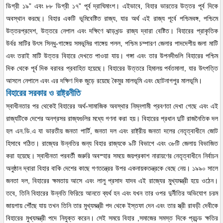
ডিগ্রী ১৯” এবং ৮৮ ডিগ্রী ১৭” পূর্ব দ্রাঘিমাংশ। এইভাবে, বিহার ভারতের উত্তর পূর্ব দিকে
অবস্থান করছে। বিহার একটি ভূমিবেষ্টিত রাজ্য, যার অর্থ এই রাজ্য পূর্বে পশ্চিমবঙ্গ, পশ্চিমে
উত্তরপ্রদেশ, উত্তরে নেপাল এবং দক্ষিণে ঝাড়খন্ড রাজ্য দ্বারা বেষ্টিত। বিহারের প্রাকৃতিক
উর্বর মাটির উৎস সিন্ধু-গাঙ্গেয় সমভূমির গাঙ্গেয় পলল, পশ্চিম চম্পারণ জেলার পাদদেশীয় জলা মাটি
এবং তরাই মাটি উত্তর বিহারে দেখতে পাওয়া যায়। গঙ্গা এবং তার উপনদীগুলি বিহারের পশ্চিম
দিক থেকে পূর্ব দিক বরাবর প্রবাহিত হয়েছে। বিহারের উত্তরে হিমালয় পর্বতমালা, যার উৎপত্তি
আসলে নেপালে এবং এর দক্ষিণ দিক জুড়ে রয়েছে কৈমুর মালভূমি এবং ছোটনাগপুর মালভূমি।
বিহারের সরকার ও রাষ্ট্রনীতি
স্বাধীনতার পর থেকেই বিহারের অর্থ-সামাজিক অবস্থার নিম্নগামী প্রবণতা দেখা গেছে এবং এই
রাজ্যটিকে দেশের অনগ্রসর রাজ্যগুলির মধ্যে গণনা করা হয়। বিহারের প্রধান দুটি রাজনৈতিক দল
হল এন.ডি.এ যা ভারতীয় জনতা পার্টি, জনতা দল এবং রাষ্ট্রীয় জনতা দলের নেতৃত্বাধীনে জোট
হিসাবে গঠিত। রাজ্যের উন্নতির জন্য বিহার রাজ্যকে ৯টি বিভাগে এবং ৩৮টি জেলায় বিভাজিত
করা হয়েছে। স্বাধীনতা পরবর্তী জরুরি অবস্হার সময়ে জয়প্রকাশ নারায়ণের নেতৃত্বাধীনে নির্বাচন
অনুষ্ঠান দ্বারা বিহার বাকি দেশের কাছে গণতন্ত্রের উপর একনায়কতন্ত্রকে বেছে নেয়। ১৯৯০ সালে
জনতা দল, বিহারের ক্ষমতায় আসে এবং লালু প্রসাদ যাদব এই রাজ্যের মু্খ্যমন্ত্রী হয়ে ওঠেন।
তবে, তিনি বিহারের উন্নতি ফিরিয়ে আনতে ব্যর্থ হন এবং যখন তার ওপর দুর্নীতির অভিযোগ চরম
জায়গায় পৌঁছে যায় তখন তিনি তার মুখ্যমন্ত্রী পদ থেকে ইস্তফা দেন এবং তার স্ত্রী রাবড়ী দেবীকে
বিহারের মুখ্যমন্ত্রী পদে নিযুক্ত করেন। সেই সময়ে বিহার ,সমাজের সমস্ত দিকে প্রচন্ড ক্ষতির