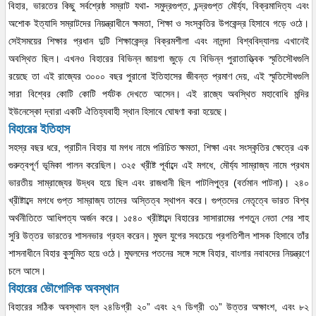
বিহার, ভারতের কিছু সর্বশ্রেষ্ঠ সম্রাট যথা- সমুদ্রগুপ্ত, চন্দ্রগুপ্ত মৌর্য্য, বিক্রমাদিত্য এবং
অশোক ইত্যাদি সম্রাটদের নিয়ন্ত্রাধীনে ক্ষমতা, শিক্ষা ও সংস্কৃতির উপকেন্দ্র হিসাবে গড়ে ওঠে।
সেইসময়ের শিক্ষার প্রধান দুটি শিক্ষাকেন্দ্র বিক্রমশীলা এবং নালন্দা বিশ্ববিদ্যালয় এখানেই
অবস্থিত ছিল। এখনও বিহারের বিভিন্ন জায়গা জুড়ে যে বিভিন্ন পুরাতাত্ত্বিক স্মৃতিসৌধগুলি
রয়েছে তা এই রাজ্যের ৩০০০ বছর পুরানো ইতিহাসের জীবন্ত প্রমাণ দেয়, এই স্মৃতিসৌধগুলি
সারা বিশ্বের কোটি কোটি পর্যটক দেখতে আসেন। এই রাজ্যে অবস্থিত মহাবোধি মন্দির
ইউনেস্কো দ্বারা একটি ঐতিহ্যবাহী স্থান হিসাবে ঘোষণা করা হয়েছে।
বিহারের ইতিহাস
সহস্র বছর ধরে, প্রাচীন বিহার যা মগধ নামে পরিচিত ক্ষমতা, শিক্ষা এবং সংস্কৃতির ক্ষেত্রে এক
গুরুত্বপূর্ণ ভূমিকা পালন করেছিল। ৩২৫ খ্রীষ্ট পূর্বাব্দে এই মগধে, মৌর্য্য সাম্রাজ্য নামে প্রথম
ভারতীয় সাম্রাজ্যের উদ্ধব হয়ে ছিল এবং রাজধানী ছিল পাটলিপূ্ত্র (বর্তমান পাটনা)। ২৪০
খ্রীষ্টাব্দে মগধে গুপ্ত সাম্রাজ্য তাদের অস্তিত্ব স্থাপন করে। গুপ্তদের নেতৃত্বে ভারত বিশ্ব
অর্থনীতিতে আধিপত্য অর্জন করে। ১৫৪০ খ্রীষ্টাব্দে বিহারের সাসারামের পশতুন নেতা শের শাহ
সুরি উত্তর ভারতের শাসনভার গ্রহন করেন। মুঘল যুগের সবচেয়ে প্রগতিশীল শাসক হিসাবে তাঁর
শাসনাধীনে বিহার কুসুমিত হয়ে ওঠে। মুঘলদের পতনের সঙ্গে সঙ্গে বিহার, বাংলার নবাবদের নিয়ন্ত্রণে
চলে আসে।
বিহারের ভৌগোলিক অবস্থান
বিহারের সঠিক অবস্থান হল ২৪ডিগ্রী ২০” এবং ২৭ ডিগ্রী ৩১” উত্তর অক্ষাংশ, এবং ৮২