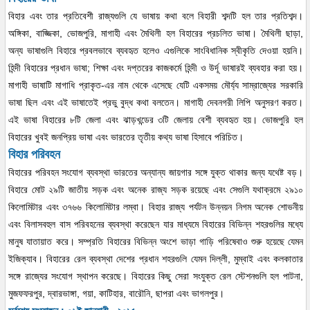
বিহার এবং তার প্রতিবেশী রাজ্যগুলি যে ভাষায় কথা বলে বিহারী শব্দটি হল তার প্রতিশব্দ।
অঙ্গিকা, বাজ্জিকা, ভোজপুরি, মাগাহী এবং মৈথিলী হল বিহারের প্রচলিত ভাষা। মৈথিলী ছাড়া,
অন্য ভাষাগুলি বিহারে প্রবলভাবে ব্যবহৃত হলেও এগুলিকে সাংবিধানিক স্বীকৃতি দেওয়া হয়নি।
হিন্দী বিহারের প্রধান ভাষা; শিক্ষা এবং দপ্তরের কাজকর্মে হিন্দী ও উর্দূ ভাষারই ব্যবহার করা হয়।
মাগাহী ভাষাটি মাগাধি প্রাকৃত-এর নাম থেকে এসেছে যেটি একসময় মৌর্য্য সাম্রাজ্যের সরকারি
ভাষা ছিল এবং এই ভাষাতেই প্রভু বুদ্ধ কথা বলতেন। মাগাহী দেবনগরী লিপি অনুসরণ করত।
এই ভাষা বিহারের ৮টি জেলা এবং ঝাড়খন্ডের ৩টি জেলায় বেশী ব্যবহৃত হয়। ভোজপুরি হল
বিহারের খুবই জনপ্রিয় ভাষা এবং ভারতের তৃতীয় কথ্য ভাষা হিসাবে পরিচিত।
বিহার পরিবহন
বিহারের পরিবহন সংযোগ ব্যবস্থা ভারতের অন্যান্য জায়গার সঙ্গে যুক্ত থাকার জন্য যথেষ্ট বড়।
বিহারে মোট ২৯টি জাতীয় সড়ক এবং অনেক রাজ্য সড়ক রয়েছে এবং সেগুলি যথাক্রমে ২৯১০
কিলোমিটার এবং ৩৭৬৬ কিলোমিটার লম্বা। বিহার রাজ্য পর্যটন উন্নয়ন নিগম অনেক শোভনীয়
এবং বিলাসবহুল বাস পরিবহনের ব্যবস্থা করেছেন যার মাধ্যমে বিহারের বিভিন্ন শহরগুলির মধ্যে
মানুষ যাতায়াত করে। সম্প্রতি বিহারের বিভিন্ন অংশে ভাড়া গাড়ি পরিষেবাও শুরু হয়েছে যেমন
ইজিক্যাব। বিহারের রেল ব্যবস্থা দেশের প্রধান শহরগুলি যেমন দিল্লী, মুম্বাই এবং কলকাতার
সঙ্গে রাজ্যের সংযোগ স্থাপন করেছে। বিহারের কিছু সেরা সংযুক্ত রেল স্টেশনগুলি হল পাটনা,
মুজফফরপুর, দ্বারভাঙ্গা, গয়া, কাটিহার, বারৌনি, ছাপরা এবং ভাগলপুর।