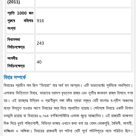
(2011)
প্রতি 1000 জন
পুরুষে মহিলার
916
সংখ্যা
বিধানসভা
243
নির্বাচনক্ষেত্র
সংসদীয়
40
নির্বাচনক্ষেত্র
বিহার সম্পর্কে
বিহারের প্রাচীন নাম ছিল “ভিহারা” যার অর্থ হল আশ্রম। এটি ভারতবর্ষের পূর্বদিকে অবস্থিত।
এলাকার ভিত্তিতে বিহার, ভারতের দ্বাদশ বৃহত্তম রাজ্য এবং তৃতীয় জনবহল রাজ্য হিসাবে গণ্য
হয়। এই রাজ্যের উদ্ভিদ ও প্রাণীকূল গঙ্গা নদীর দ্বারা সমৃদ্ধ যেটি বাংলার ব-দ্বীপ অঞ্চলের
মধ্যে বিস্তৃত হওয়ার আগে বিহারের মধ্য দিয়ে প্রবাহিত হয়েছে। সেইসঙ্গে বিহারে একটি বিশাল
বনভূমি রয়েছে যা বিহারের ৬,৭৬৪ বর্গকিলোমিটার এলাকা জুড়ে আচ্ছাদিত। এই রাজ্যটি ভাষাগত
দিক দিয়ে খুবই শক্তিশালী, বিভিন্ন ভাষায় এখানে কথা বলা হয় যেমন ভোজপুরি, মৈথিলী, মাগাহী,
বাজ্জিকা ও অঙ্গিকা। বিহারের রাজধানী হল পাটনা যেটি পূর্বে পাটলিপূত্র নামে পরিচিত ছিল।