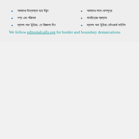
আমাদের উদ্যোক্তা হয়ে উঠুন
আমাদের সাথে যোগসূত্র
পণ্য এবং পরিষেবা
মানচিত্রের প্রস্তাব
ম্যাপস অফ ইন্ডিয়া- তে বিজ্ঞাপন দিন
ম্যাপস অফ ইন্ডিয়া নেটওয়ার্ক সাইটস
We follow
editorialcalls.org
for border and boundary demarcations