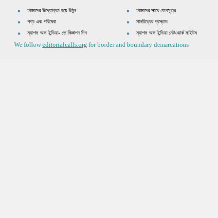
আমাদের উদ্যোক্তা হয়ে উঠুন
আমাদের সাথে যোগসূত্র
পণ্য এবং পরিষেবা
মানচিত্রের প্রস্তাব
ম্যাপস অফ ইন্ডিয়া- তে বিজ্ঞাপন দিন
ম্যাপস অফ ইন্ডিয়া নেটওয়ার্ক সাইটস
We follow
editorialcalls.org
for border and boundary demarcations